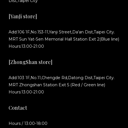
Dist,Taipei City
[YanJi store]
Add:106 1F,No.153-11,Yanji Street,Da'an Dist,Taipei City.
MRT Sun Yat-Sen Memorial Hall Station Exit 2(Blue line)
Hours:13:00-21:00
[ZhongShan store]
Add:103 1F,No.11,Chengde Rd,Datong Dist,Taipei City.
MRT Zhongshan Station Exit 5 (Red / Green line)
Hours:13:00-21:00
Contact
Hours / 13:00-18:00