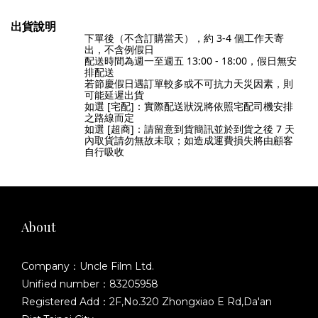
出貨說明
下單後（不含訂購當天），約 3-4
個工作天寄
出，不含例假日
配送時間為
週一至週五 13:00 - 18:00，假日無安
排配送
若節慶假日遇訂單較多或不可抗力天災因素，則
可能延遲出貨
如選 [宅配]：實際配送狀況將依照宅配司機安排
之路線而定
如選 [超商]：請留意到貨簡訊並於到貨之後 7
天
內取貨請勿無故未取；如造成運費損失將由顧客
自行吸收
About
Company：Uncle Film Ltd.
Unified number：83205958
Registered Add：2F,No.320 Zhongxiao E Rd,Da'an