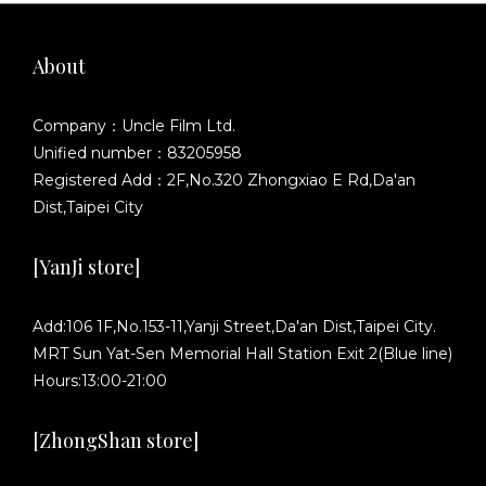
About
Company：Uncle Film Ltd.
Unified number：83205958
Registered Add：2F,No.320 Zhongxiao E Rd,Da'an
Dist,Taipei City
[YanJi store]
Add:106 1F,No.153-11,Yanji Street,Da'an Dist,Taipei City.
MRT Sun Yat-Sen Memorial Hall Station Exit 2(Blue line)
Hours:13:00-21:00
[ZhongShan store]