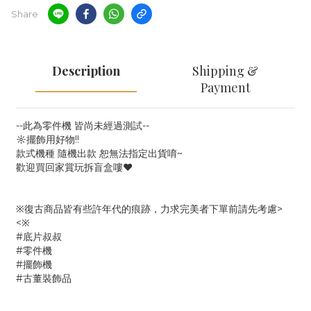
Share
Description
Shipping &
Payment
--此為零件機 皆尚未經過測試--
☼擺飾用好物!!
款式機種 隨機出款 恕無法指定出貨唷~
歡迎買回家賞玩拆盲盒嘍❤
※復古商品皆有些許年代的痕跡，力求完美者下單前請先考慮>
<※
#底片叔叔
#零件機
#擺飾機
#古董裝飾品