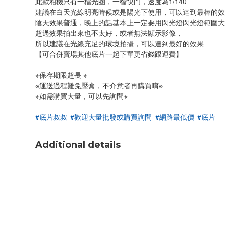
此款相機只有一檔光圈，一檔快門，速度為1/140
建議在白天光線明亮時候或是陽光下使用，可以達到最棒的效果
陰天效果普通，晚上的話基本上一定要用閃光燈閃光燈範圍大
超過效果拍出來也不太好，或者無法顯示影像，
所以建議在光線充足的環境拍攝，可以達到最好的效果
【可合併賣場其他底片一起下單更省錢跟運費】
※保存期限超長 ※
※運送過程難免壓盒，不介意者再購買唷※
※如需購買大量，可以先詢問※
#底片叔叔
#歡迎大量批發或購買詢問
#網路最低價
#底片
Additional details