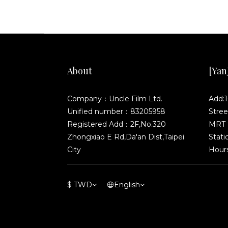
About
[YanJ
Company：Uncle Film Ltd.
Add:1
Unified number：83205958
Stree
Registered Add：2F,No.320
MRT S
Zhongxiao E Rd,Da'an Dist,Taipei
Stati
City
Hours
$
TWD
English