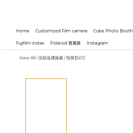
Home
Customized Film camera
Cube Photo Booth
Fujifilm instax
Polaroid 寶麗萊
Instagram
View All
佳節送禮推薦
預算$500
/
/