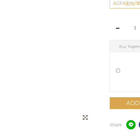
AGFA彩拍/
Buy Togeth
ADD
Share