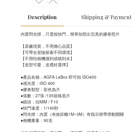
Description
Shipping & Payment
內置閃光燈，只需按快門，簡單拍照出完美的膠卷照片
【原廠現貨，不用擔心品質】
【可帶去冒險探索不同環境】
【不用怕相機撞到或噴到水】
【造型可愛，送禮好選擇】
●產品名稱：AGFA LeBox 即可拍 ISO400
●感光度：ISO 400
●膠卷類型：彩色負片
●張數：27張 /135規格底片
●鏡頭：32MM / F10
●快門速度：1/140秒
●閃光燈：內置（有效距離1M~3M）有指示燈帶滑動開關
●相機重量：90克