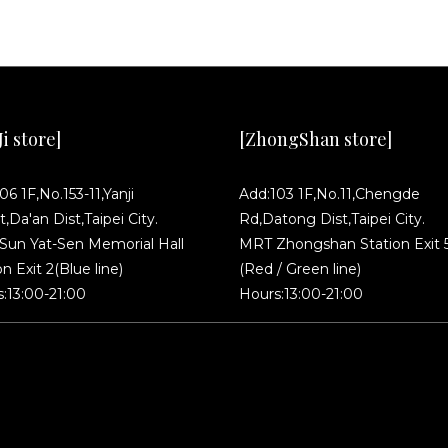
i store]
[ZhongShan store]
06 1F,No.153-11,Yanji
Add:103 1F,No.11,Chengde
t,Da'an Dist,Taipei City.
Rd,Datong Dist,Taipei City.
un Yat-Sen Memorial Hall
MRT Zhongshan Station Exit 
on Exit 2(Blue line)
(Red / Green line)
:13:00-21:00
Hours:13:00-21:00