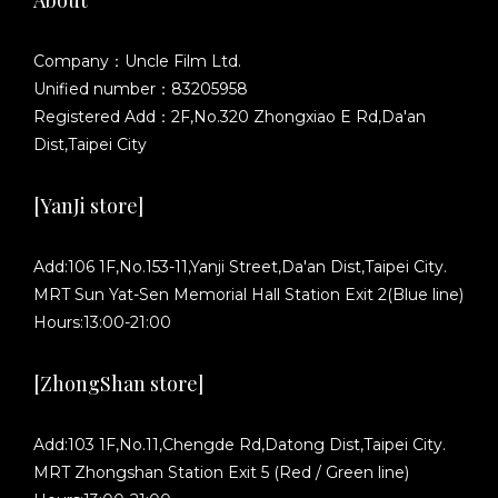
About
Company：Uncle Film Ltd.
Unified number：83205958
Registered Add：2F,No.320 Zhongxiao E Rd,Da'an
Dist,Taipei City
[YanJi store]
Add:106 1F,No.153-11,Yanji Street,Da'an Dist,Taipei City.
MRT Sun Yat-Sen Memorial Hall Station Exit 2(Blue line)
Hours:13:00-21:00
[ZhongShan store]
Add:103 1F,No.11,Chengde Rd,Datong Dist,Taipei City.
MRT Zhongshan Station Exit 5 (Red / Green line)