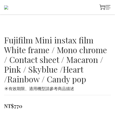
Fujifilm Mini instax film
White frame / Mono chrome
/ Contact sheet / Macaron /
Pink / Skyblue /Heart
/Rainbow / Candy pop
☀有效期限、適用機型請參考商品描述
NT$770