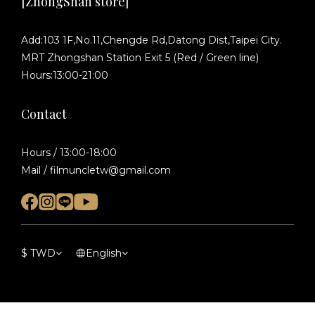
[ZhongShan store]
Add:103 1F,No.11,Chengde Rd,Datong Dist,Taipei City.
MRT Zhongshan Station Exit 5 (Red / Green line)
Hours:13:00-21:00
Contact
Hours / 13:00-18:00
Mail / filmuncletw@gmail.com
$
TWD
English