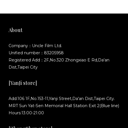
About
Company：Uncle Film Ltd.
Unified number：83205958
Registered Add：2F,No.320 Zhongxiao E Rd,Da'an
Dist,Taipei City
[YanJi store]
Add:106 1F,No.153-11,Yanji Street,Da'an Dist,Taipei City.
MRT Sun Yat-Sen Memorial Hall Station Exit 2(Blue line)
Hours:13:00-21:00