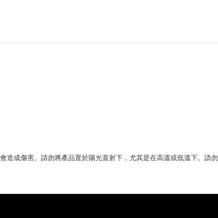
會造成傷害。請勿將產品置於陽光直射下，尤其是在高溫或低溫下。請勿