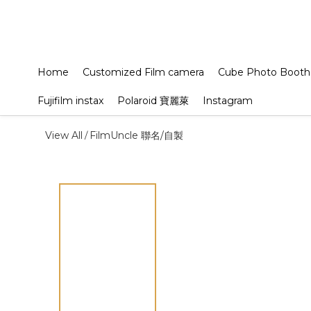
Home
Customized Film camera
Cube Photo Booth
Fujifilm instax
Polaroid 寶麗萊
Instagram
View All
FilmUncle 聯名/自製
/