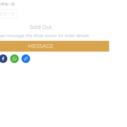
卡/單包一張
/單包一張
Sold Out
se message the shop owner for order details.
MESSAGE