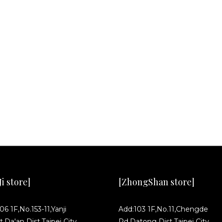
i store]
[ZhongShan store]
06 1F,No.153-11,Yanji
Add:103 1F,No.11,Chengde
t,Da'an Dist,Taipei City.
Rd,Datong Dist,Taipei City.