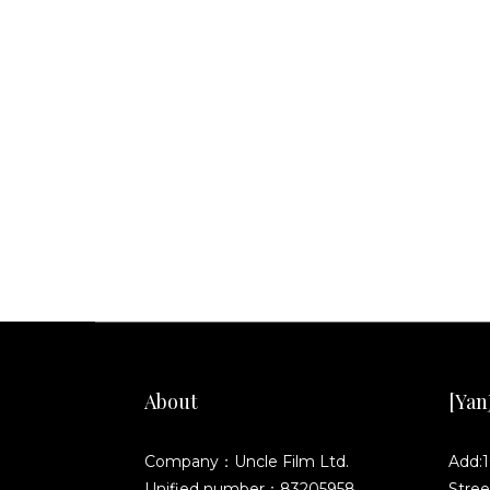
About
[YanJ
Company：Uncle Film Ltd.
Add:1
Unified number：83205958
Stree