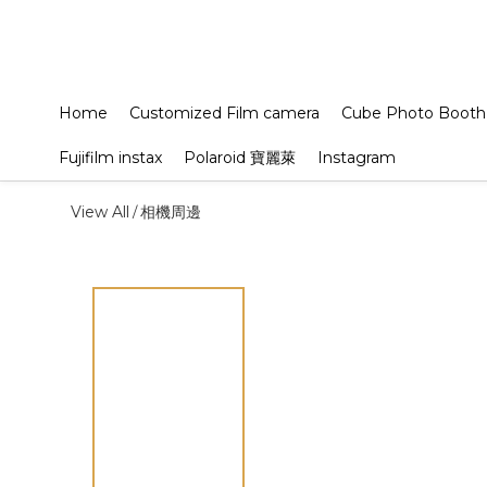
Home
Customized Film camera
Cube Photo Booth
Fujifilm instax
Polaroid 寶麗萊
Instagram
View All
相機周邊
/