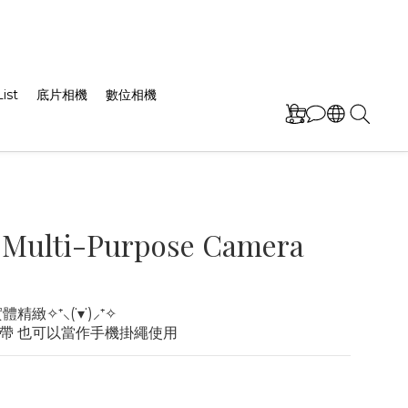
ist
底片相機
數位相機
 Multi-Purpose Camera
緻✧⁺⸜(˙▾˙)⸝⁺✧
帶 也可以當作手機掛繩使用