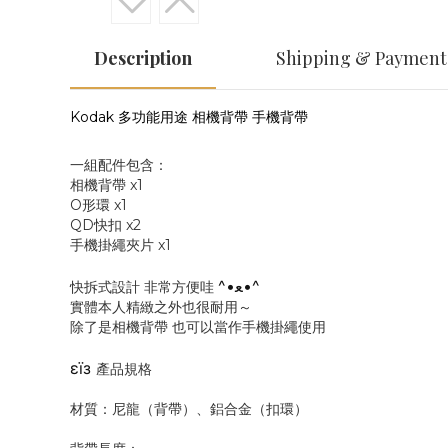
Description
Shipping & Payment
Kodak 多功能用途 相機背帶 手機背帶
一組配件包含：
相機背帶 x1
O形環 x1
QD快扣 x2
手機掛繩夾片 x1
^•ﻌ•^
快拆式設計 非常方便哇
實體本人精緻之外也很耐用～
除了是相機背帶 也可以當作手機掛繩使用
εïз
產品規格
材質：尼龍（背帶）、鋁合金（扣環）