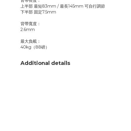
背帶長度：
上半部 最短83mm / 最長145mm 可自行調節
下半部 固定7.5mm
背帶寬度：
2.6mm
最大負載：
40kg（88磅）
Additional details