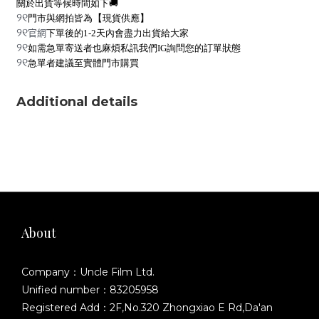
關於出貨等候時間如下
🚚
୨୧
【
】
門市與網拍皆為
現貨供應
୨୧
官網
下單後的1-2天內會盡力出貨給大家
୨୧
如需急單寄送者也麻煩私訊我們IG詢問您的訂單狀態
୨୧
急單者建議至實體門市購買
Additional details
About
Company：Uncle Film Ltd.
Unified number：83205958
Registered Add：2F,No.320 Zhongxiao E Rd,Da'an