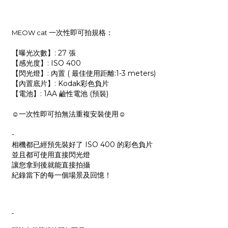
一次性即可拍規格：
MEOW cat
【曝光次數】: 27 張
【感光度】: ISO 400
【閃光燈】: 內置 ( 最佳使用距離:1-3 meters)
【內置底片】: Kodak彩色負片
【電池】: 1AA 鹼性電池 (預裝)
☺一次性即可拍無法重複安裝使用☺
-
相機都已經預先裝好了 ISO 400 的彩色負片
並且都可使用直接閃光燈
讓您拿到後就能直接拍攝
紀錄當下的每一個場景及回憶！
-