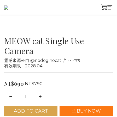
MEOW cat Single Use
Camera
靈感來源來自 @nodog.nocat  /ᐠ - ˕ -マⳊ 
有效期限：2028.04
NT$690
NT$790
ADD TO CART
BUY NOW