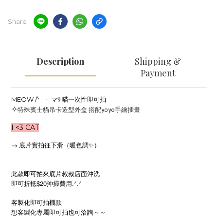
Share
Description
Shipping &
Payment
MEOW /ᐠ - ˕ -マⳊ 喵一次性即可拍
✧
特殊賓士貓吊卡造型外盒 搭配yoyo手繪插畫
I <3 CAT
底片實拍往下滑（暖色調✨）
——>
此款即可拍來底片叔叔店面沖洗
即可折抵$20沖掃費用.
.
ᐟ
ᐟ
客製化即可拍機款
想客製化專屬即可拍也可洽詢～～