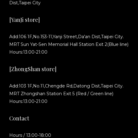
Dist,Taipei City
[YanJi store]
Add:106 1F,No.153-11,Yanji Street,Da'an Dist,Taipei City.
MRT Sun Yat-Sen Memorial Hall Station Exit 2(Blue line)
Hours:13:00-21:00
[ZhongShan store]
Add:103 1F,No.11,Chengde Rd,Datong Dist,Taipei City.
MRT Zhongshan Station Exit 5 (Red / Green line)
Hours:13:00-21:00
Contact
Hours / 13:00-18:00