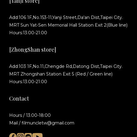
[YanJi store]
Add:106 1F,No.153-11,Yanji Street,Da'an Dist,Taipei City.
MRT Sun Yat-Sen Memorial Hall Station Exit 2(Blue line)
Hours:13:00-21:00
[ZhongShan store]
Add:103 1F,No.11,Chengde Rd,Datong Dist,Taipei City.
MRT Zhongshan Station Exit 5 (Red / Green line)
Hours:13:00-21:00
Contact
Hours / 13:00-18:00
Mail / filmuncletw@gmail.com