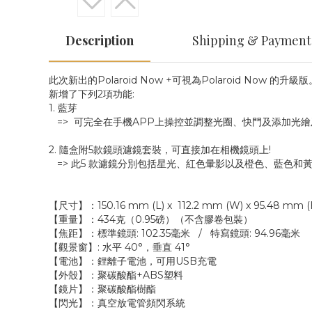
Description
Shipping & Payment
此次新出的Polaroid Now +可視為Polaroid Now 的升級版
新增了下列2項功能:
1. 藍芽
=> 可完全在手機APP上操控並調整光圈、快門及添加光
2. 隨盒附5款鏡頭濾鏡套裝，可直接加在相機鏡頭上!
=> 此5 款濾鏡分別包括星光、紅色暈影以及橙色、藍色和
【尺寸】：150.16 mm (L) x 112.2 mm (W) x 95.48 mm (
【重量】：434克（0.95磅）（不含膠卷包裝）
【焦距】：標準鏡頭: 102.35毫米 / 特寫鏡頭: 94.96毫米
【觀景窗】: 水平 40°，垂直 41°
【電池】：鋰離子電池，可用USB充電
【外殼】：聚碳酸酯+ABS塑料
【鏡片】：聚碳酸酯樹酯
【閃光】：真空放電管頻閃系統