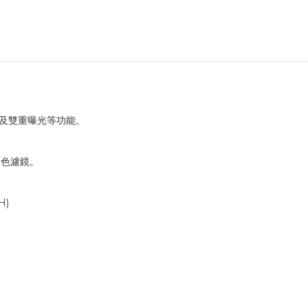
。
繪及雙重曝光等功能。
黃色濾鏡。
H)