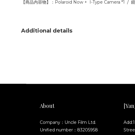
【商品內容物】：Polaroid Now + I-Type Camera *1 /
Additional details
About
[YanJ
Company：Uncle Film Ltd.
Add:1
Unified number：83205958
Stree