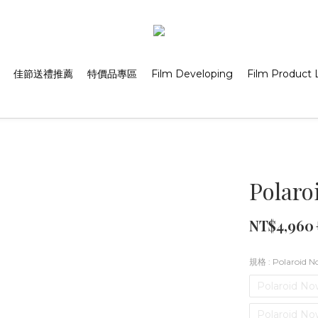
佳節送禮推薦
特價品專區
Film Developing
Film Product L
Polaro
NT$4,960
規格
: Polaroid
Polaroid No
Polaroid No