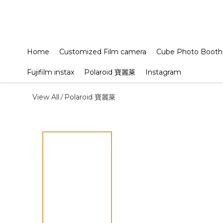
Home
Customized Film camera
Cube Photo Booth
Fujifilm instax
Polaroid 寶麗萊
Instagram
View All
Polaroid 寶麗萊
/