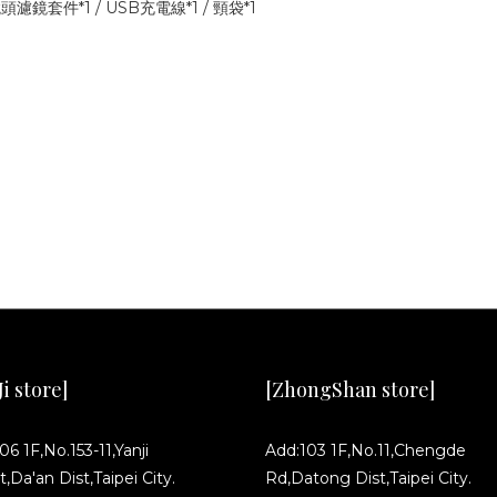
 鏡頭濾鏡套件*1 / USB充電線*1 / 頸袋*1
i store]
[ZhongShan store]
06 1F,No.153-11,Yanji
Add:103 1F,No.11,Chengde
t,Da'an Dist,Taipei City.
Rd,Datong Dist,Taipei City.