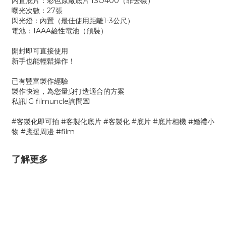
內置底片：彩色原廠底片 ISO400（非去碳）
曝光次數：27張
閃光燈：內置（最佳使用距離1-3公尺）
電池：1AAA鹼性電池（預裝）
開封即可直接使用
新手也能輕鬆操作！
已有豐富製作經驗
製作快速，為您量身打造適合的方案
私訊IG filmuncle詢問💌
#客製化即可拍 #客製化底片 #客製化 #底片 #底片相機 #婚禮小
物 #應援周邊 #film
了解更多