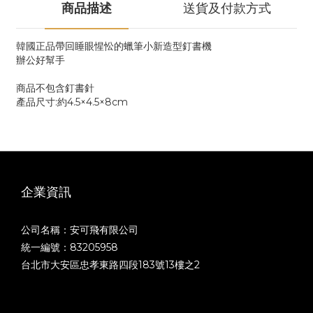
商品描述
送貨及付款方式
韓國正品帶回睡眼惺忪的蠟筆小新造型釘書機
辦公好幫手
商品不包含釘書針
產品尺寸:約4.5×4.5×8cm
企業資訊
公司名稱：安可飛有限公司
統一編號：83205958
台北市大安區忠孝東路四段183號13樓之2