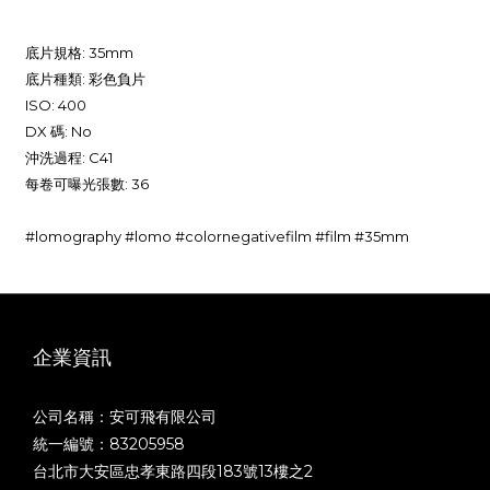
底片規格:
35mm
底片種類:
彩色負片
ISO:
400
DX 碼:
No
沖洗過程:
C41
每卷可曝光張數:
36
#lomography #lomo #colornegativefilm #film #35mm
企業資訊
公司名稱：安可飛有限公司
統一編號：83205958
台北市大安區忠孝東路四段183號13樓之2