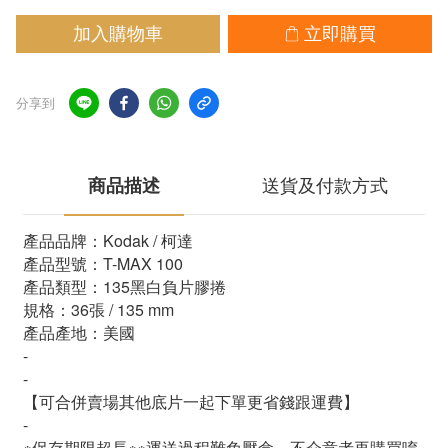
加入購物車
立即購買
分享到
商品描述
送貨及付款方式
產品品牌：Kodak / 柯達
產品型號：T-MAX 100
產品類型：135黑白負片膠捲
規格：36張 / 135 mm 
產品產地：美國
-
-
【可合併賣場其他底片一起下單更省錢跟運費】
-
※保存期限超長※※運送過程難免壓盒，不介意者再購買唷