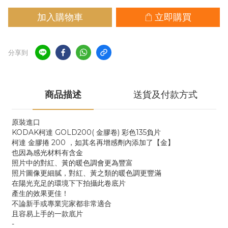
加入購物車
立即購買
分享到
商品描述
送貨及付款方式
原裝進口
KODAK柯達 GOLD200( 金膠卷) 彩色135負片
柯達 金膠捲 200 ，如其名再增感劑內添加了【金】
也因為感光材料有含金
照片中的對紅、黃的暖色調會更為豐富
照片圖像更細膩，對紅、黃之類的暖色調更豐滿
在陽光充足的環境下下拍攝此卷底片
產生的效果更佳！
不論新手或專業完家都非常適合
且容易上手的一款底片
-