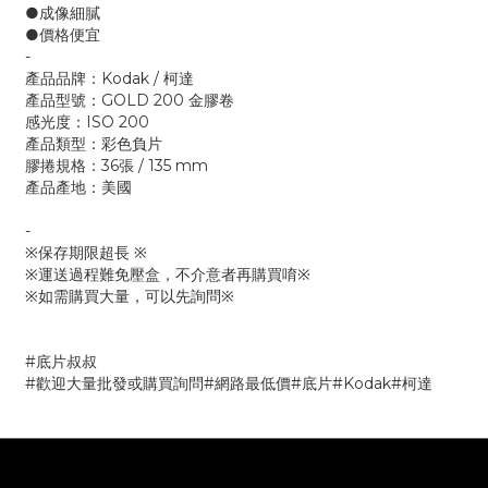
●成像細膩
●價格便宜
-
產品品牌：Kodak / 柯達
產品型號：GOLD 200 金膠卷
感光度：ISO 200
產品類型：彩色負片
膠捲規格：36張 / 135 mm
產品產地：美國
-
※保存期限超長 ※
※運送過程難免壓盒，不介意者再購買唷※
※如需購買大量，可以先詢問※
#底片叔叔
#歡迎大量批發或購買詢問#網路最低價#底片#Kodak#柯達