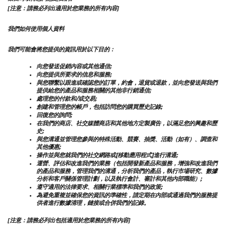
[注意：請務必列出適用於您業務的所有內容]
我們如何使用個人資料
我們可能會將您提供的資訊用於以下目的：
向您發送促銷內容或其他通信;
向您提供所要求的信息和服務;
與您聯繫以跟進或確認您的訂單，約會，退貨或退款，並向您發送與我們
提供給您的產品和服務相關的其他非行銷通信;
處理您的付款和/或交易;
創建和管理您的帳戶，包括訪問您的購買歷史記錄;
回復您的詢問;
在我們的商店、社交媒體商店和其他地方定製廣告，以滿足您的興趣和歷
史;
與您溝通並管理您參與的特殊活動、競賽、抽獎、活動（如有）、調查和
其他優惠;
操作並與您就我們的社交網路或[移動應用程式]進行溝通;
運營、評估和改進我們的業務（包括開發新產品和服務，增強和改進我們
的產品和服務，管理我們的溝通，分析我們的產品，執行市場研究、數據
分析和客戶關係管理計劃，以及執行會計、審計和其他內部職能）;
遵守適用的法律要求、相關行業標準和我們的政策;
為避免重複並確保您的資訊的準確性，請定期在內部或通過我們的服務提
供者進行數據清理，鏈接或合併我們的記錄。
[注意：請務必列出包括適用於您業務的所有內容]