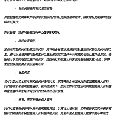
社交網路應用程式退出宣告
要從您的社交網路帳戶中移除或刪除我們的社交媒體應用程式，請按照社交網路中的說
明進行操作。
提供的說明
對於臉書：請參閱
臉書説明中心
。
地理位置資訊
當您使用我們的行動應用程式時，您可能會被要求透過該行動應用程式提供您的地理位
置。您可以通過調整行動裝置的位置服務設定來選擇不共用您的地理位置詳細資訊。要
拒絕分享您的地理位置詳細資訊，請按照行動裝置上的說明更改相關設置;否則，請聯
繫您的服務提供者或設備製造商。
撤回同意
您可以撤回您之前向我們提供的任何同意，或隨時以合法理由反對處理您的個人資料。
我們將在未來應用您的偏好。在某些情況下，撤回您對我們使用或揭露您的個人資料的
同意將意味著您無法利用我們的某些產品或服務。
查看、更新和修改個人資料
我們可能會在必要時保留和使用您的資訊，以實現上述目的。您有權要求訪問和接收有
關我們維護的有關您的個人資料的詳細資訊，更新和更正您的個人數據中的不準確之