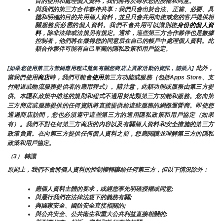
目的使用和處理個人資料，我們將再次尋求您的授權和同意。
與我們的第三方合作夥伴共享：我們只會出於合法、正當、必要、具
體和明確的目的共用個人資料，並且只會共用向您或您的客戶提供相
關服務所必需的個人資料。我們不會共用可以識別您
身份的個人資
料
，除非法律或法規另有規定。通常，這些第三方合作夥伴也是數據
控制者，他們將在徵得您的同意后在自己的帳戶中處理個人資料。此
類合作夥伴可能有自己單獨的隱私政策和用戶協定。
 此外，
[如果您使用第三方营銷應用程式蒐集有關您商店上買家活動的資訊，請插入]
當我們使用
商店
時
，
我們可能會
使用
第三方功能或服務（包括Apps Store、支
付閘道或物流服務提供者的應用程式）。請注意，此類功能或服務由第三方提
供。本隱私政策中描述的規則和程式不適用於此類第三方功能和服務。您向第
三方商店或服務提供的任何資訊將直接提供給這些服務的網路運營商。即使您
通過商店訪問，您也必須遵守這些第三方的適用隱私政策和用戶協定（如果
有）。我們不對任何第三方商店的內容以及有關個人資料和安全措施的第三方
政策負責。在向第三方提供任何個人資料之前，您應閱讀並理解第三方的隱私
政策和用戶協定。
（3） 轉讓
原則上，我們不會將個人資料的控制權轉讓給任何第三方，但以下情況除外：
應個人資料主體的要求，或經您事先明確授權或同意;
與履行我們在法律法規下的義務有關;
與國家安全、國防安全直接相關的;
與公共安全、公共衛生和重大公共利益直接相關的;