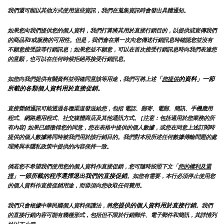
我們還可能以其他方式使用這些資訊，我們在蒐集資訊時會發出具體通知。
如果您向我們提供您的個人資料，我們打算將其用於直接行銷目的，以提供或宣傳我們
的商品和/或服務的可用性。但是，我們會在第一次向您傳送行銷訊息時確認您並沒有
不願意接受該等行銷訊息；如果您並不願意，可以在首次接受行銷訊息時向我們表達您
的意願，也可以在任何時候拒絕再接受行銷訊息。
「
的資料」一節
如您向我們提供有關資料並明確同意該等用途，我們可將上述
您提供
所載的各類個人資料用於直接促銷。
直接營銷通訊可能透過各種渠道發送給您，包括 電話、郵寄、電郵、簡訊、手機應用
程式、網路應用程式、社交媒體商店及其他通訊方式。 [注意：包括適用於您業務的所
有內容] 如果已經徵得您的同意，您在表格中提供的個人數據，或您在同意上述訂閱時
提供的個人數據將同時被我們用於該行銷目的。我們對本段所述任何數據傳輸問題的處
理將與本隱私政策中提供的內容保持一致。
倘若您不希望我們使用您的個人資料作直接促銷，您可隨時按照下文「
您的權利及選
」一節所載的程序選擇退出我們的直接促銷
擇
。如您有需要，本行必須停止使用您
的個人資料作直接促銷用途，而毋須向您收取任何費用。
您提供的個人資料用於直接行銷
我們只會根據中華民國個人資料保護法，將
。我們
的直接行銷內容可能有幾種形式，包括但不限於行銷郵件、電子郵件和簡訊，其詳情列