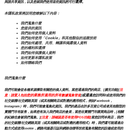
的
選擇。
與誰共享資訊，以及您就我們使用這些資訊
可行
本隱私政策將説明您瞭解以下內容：
我們蒐集什麼
您提供的資訊
我們如何使用個人資料
我們如何使用「Cookie」和其他類似的追蹤技術
我們如何處理、共用、轉讓和揭露個人資料
您的權利和選擇
我們如何保護個人資料
如何更新本隱私政策
如何聯絡我們
我們蒐集什麼
我們可能會從各種來源獲取有關您的個人資料。當您通過我們的商店、[擴充功能][
注
您的業務所適用的所有
或通過
意：請置入包括
數據蒐集管道
]
您訪問和/或使用我們的
社交媒體/社交網路頁面（或其相關商店或對應的應用程式，例如Facebook，
Instagram）時，我們可能會蒐集此資訊。我們的產品在許多百貨公司或者其他類型的
實體門市有販售，如果您有加入我們商店的會員，當您在實體門市購買商品時，[相關
的紀錄也會被我們蒐集。]
[注意：請確認是否有使用POS功能]
當您訪問本商店，我們
的社交媒體/社交網路頁面（或其相關商店或對應的應用程式）時，我們還可能通過自
動方式或使用cookie，網路伺服器日誌和網路信標等技術蒐集有關您的設備或使用的