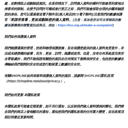
處，並酌情阻止或刪除該資訊。在某些情況下，訪問個人資料的權利可能會受到當地法
律要求的限制。在授予訪問許可權或進行更正之前，我們可能會採取合理的步驟來驗證
您的身份。您可以通過發送電子郵件至{插入商店的CS電子郵件][注意我們的數據保護
來請求查看，更改或刪除您的個人資料
官「
。
 [注意：添加您所在司法管轄區的數
據保護機構的聯繫資訊或商店。例如：
https://ico.org.uk/make-a-complaint/
]
我們如何保護個人資料
我們維護適當的管理，技術和物理保護措施，旨在保護您提供的個人資料免受意外，非
法或未經授權的破壞，丟失，更改，訪問，揭露或使用。但是，沒有任何系統是完美安
全零疑慮的，我們不能保證有關您的資訊在任何情況下都將保持安全，包括您的數據在
傳輸給我們期間的安全性或您行動裝置上數據的安全性。
隱私政策 
有關SHOPLINE如何保留和保護個人資料的資訊，請參閱 
SHOPLINE
（https://shopline.tw/about/privacy）。 
我們如何更新 本隱私政策 
本隱私政策可能會定期更新，恕不另行通知，以反映我們個人資料慣例的變化。我們將
在我們的商店上發佈醒目的通知，通知您我們的隱私政策的任何重大變更，並在政策頂
部註明最近更新時間。