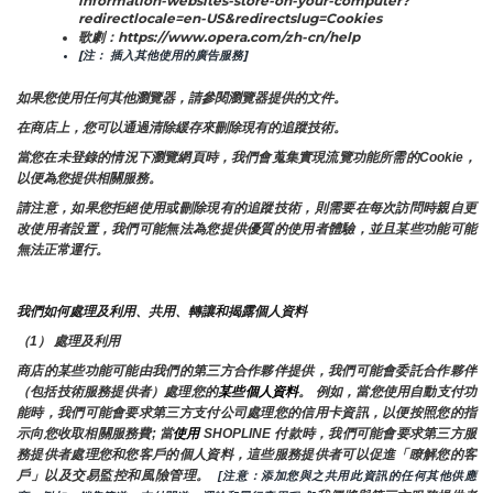
information-websites-store-on-your-computer?
redirectlocale=en-US&redirectslug=Cookies
歌劇：https://www.opera.com/zh-cn/help
[注： 插入其他使用的廣告服務]
如果您使用任何其他瀏覽器，請參閱瀏覽器提供的文件。
在商店上，您可以通過清除緩存來刪除現有的追蹤技術。
當您在未登錄的情況下瀏覽網頁時，我們會蒐集實現流覽功能所需的Cookie，
以便為您提供相關服務。
請注意，如果您拒絕使用或刪除現有的追蹤技術，則需要在每次訪問時親自更
改使用者設置，我們可能無法為您提供優質的使用者體驗，並且某些功能可能
無法正常運行。
我們如何處理及利用、共用、轉讓和揭露個人資料
（1） 處理及利用
商店的某些功能可能由我們的第三方合作夥伴提供，我們可能會委託合作夥伴
（包括技術服務提供者）處理您的
某些個人資料
。 例如，當您使用自動支付功
能時，我們可能會要求第三方支付公司處理您的信用卡資訊，以便按照您的指
示向您收取相關服務費; 當
使用 
SHOPLINE 付款時，我們可能會要求第三方服
務提供者處理您和您客戶的個人資料，這些服務提供者可以促進「瞭解您的客
戶」以及交易監控和風險管理。 
 [注意：添加您與之共用此資訊的任何其他供應