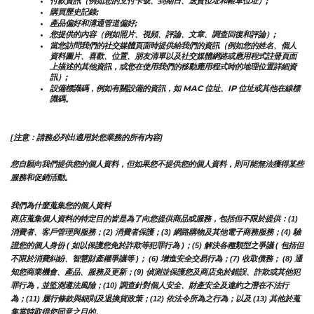
付款資訊（例如您的支付卡號、到期日、送貨位址和帳單位址）;
購買歷史記錄;
產品偏好和溝通管道偏好;
您提供的內容（例如照片、視頻、評論、文章、調查回復和評論）;
當您訪問我們的社交媒體頁面時提供給我們的資訊（例如您的姓名、個人
資料圖片、喜歡、位置、朋友清單以及社交媒體網路或應用程式註冊頁面
上描述的其他資訊，或您在使用我們的移動應用程式時的地理位置詳細資
訊）;
設備標識碼，例如有關設備的資訊，如 MAC 位址、IP 位址或其他在線標
識碼。
[注意：請務必列出適用於您業務的所有內容]
您自願向我們提供您的個人資料，但如果您不提供您的個人資料，則可能無法獲得某些
服務和促銷活動。
我們為什麼蒐集您的個人資料
商店蒐集個人資料的特定目的皆是為了向您提供商品或服務，包括但不限於提供：(1) 
消費者、客戶管理與服務；(2) 消費者保護；(3) 網路購物及其他電子商務服務；(4) 驗
證您的個人身份 ( 如以保護您免於詐欺等犯罪行為 )；(5) 解決各種類型之爭議 ( 包括但
不限於消費糾紛、智慧財產權爭議等 )； (6) 增進安全交易行為；(7) 收取債務； (8) 通
知您商業機會、產品、服務及更新；(9) 偵測並保護您及商店免於錯誤、詐欺或其他犯
罪行為，並監測遵法風險；(10) 調查針對個人安全、財產安全及違約之潛在不法行
為；(11) 履行條款與細則及退換貨政策；(12) 依法令所為之行為；以及 (13) 其他於蒐
集當時取得您同意之目的。