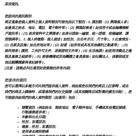
某些資訊。
您提供的資訊類別
商店蒐集您個人資料之個人資料類別可能包括以下類別：1. 識別類 - (1) 辨識個人者 ( 
如會員之姓名、地址、電話、電子郵件等 )；(2) 辨識財務者 ( 如信用卡或金融機構帳
戶資訊等 )；(3) 政府資料中之辨識者 ( 如身分證統一編號、統一證號、稅籍編號、護
照號碼等 )。2. 個人特徵類 - 個人描述 ( 如性別、出生年月日、尺寸等 )。3.社會情況 – 
(1) 住家及設施 ( 如住所地址等 )；(2) 財產（如所有或具有其他權利之動產等）；(3) 
移民情形 ( 護照、工作許可文件、居留證明文件等 )；(4) 生活格調 ( 如使用消費品之種
類及服務之細節等 )；(5) 慈善機構或其他團體之會員資格 ( 如社團法人、俱樂部或其
他志願團體參與者紀錄等 )。
[注意：請務必列出適用於您業務的所有內容]
您提供的資訊
時
您可以選擇以多種方式向我們提供個人資料，例如當您在我們的商店上註冊
，或在
我們的商店上購物時，或通過我們的社交媒體（或其相關商店或對應的擴充功能）。您
可能提供給我們的個人資料類型（如適用）包括：
聯繫資訊（例如姓名、郵政地址、電子郵件地址、手機或其他電話號碼、
行動服務提供者）;
年齡和出生日期;
性別，首選語言;
種族，性別，首選語言;
使用者名稱和密碼