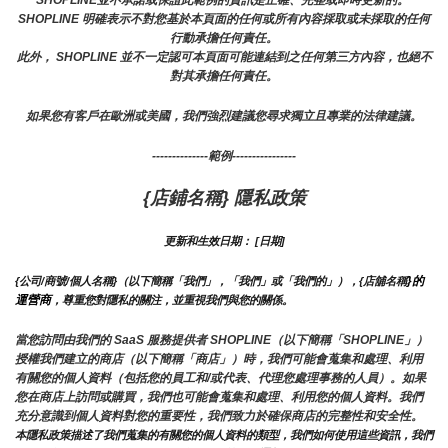
SHOPLINE並不承諾或保證此範例的資訊是正確、完整或即時更新的。 
SHOPLINE 明確表示不對您基於本頁面的任何或所有內容採取或未採取的任何
行動承擔任何責任。
此外， SHOPLINE 並不一定認可本頁面可能連結到之任何第三方內容，也絕不
對其承擔任何責任。
如果您有客戶在歐洲或美國，我們強烈建議您尋求獨立且專業的法律建議。
--------------範例----------------
{店鋪名稱} 隱私政策
更新和生效日期： [日期]
}的
{公司/商號/個人名稱}（以下簡稱「我們」，「我們」或「我們的」），{店舖名稱
運營商
，尊重您對隱私的關注，並重視我們與您的關係。 
當您訪問由我們的 SaaS 服務提供者 SHOPLINE（以下簡稱「SHOPLINE」）
授權我們建立的商店（以下簡稱「商店」）時，我們可能會蒐集和處理、利用
有關您的個人資料（包括您的員工和/或代表、代理您處理事務的人員）。如果
您在商店上訪問或購買，我們也可能會蒐集和處理、利用您的個人資料。我們
充分意識到個人資料對您的重要性，我們致力於確保商店的完整性和安全性。
本隱私政策描述了我們蒐集的有關您的個人資料的類型，我們如何使用這些資訊，我們