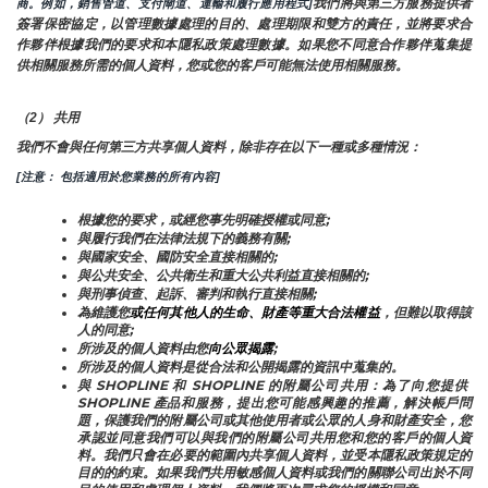
我們將與第三方服務提供者
商。例如，銷售管道、支付閘道、運輸和履行應用程式]
簽署保密協定，以管理數據處理的目的、處理期限和雙方的責任，並將要求合
作夥伴根據我們的要求和本隱私政策處理數據。如果您不同意合作夥伴蒐集提
供相關服務所需的個人資料，您或您的客戶可能無法使用相關服務。
（2） 共用
我們不會與任何第三方共享個人資料，除非存在以下一種或多種情況：
[注意： 包括適用於您業務的所有內容]
根據您的要求，或經您事先明確授權或同意;
與履行我們在法律法規下的義務有關;
與國家安全、國防安全直接相關的;
與公共安全、公共衛生和重大公共利益直接相關的;
與刑事偵查、起訴、審判和執行直接相關;
為維護您
或任何其他人的生命、財產等重大合法權益
，但難以取得該
人的同意;
所涉及的個人資料由您
向公眾揭露
;
所涉及的個人資料是從合法和公開揭露的資訊中蒐集的。
與 SHOPLINE 和 SHOPLINE 的附屬公司共用：為了向您提供 
SHOPLINE 產品和服務，提出您可能感興趣的推薦，解決帳戶問
題，保護我們的附屬公司或其他使用者或公眾的人身和財產安全，您
承認並同意我們可以與我們的附屬公司共用您和您的客戶的個人資
料。我們只會在必要的範圍內共享個人資料，並受本隱私政策規定的
目的的約束。如果我們共用敏感個人資料或我們的關聯公司出於不同