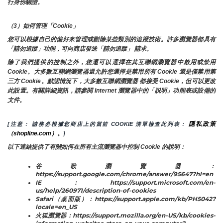
行身份驗證。
（3）如何管理「Cookie」
您可以根據自己的偏好來管理或刪除某些類別的追蹤技術。許多瀏覽器都具有
「請勿追蹤」功能，可向商店發送「請勿追蹤」 請求。
除了我們提供的控制之外，您還可以選擇在其互聯網瀏覽器中啟用或禁用
Cookie。大多數互聯網瀏覽器還允許您選擇是禁用所有 Cookie 還是僅禁用第
三方 Cookie。默認情況下，大多數互聯網瀏覽器 都接受 Cookie，但可以更改
此設置。有關詳細資訊，請參閱 Internet 瀏覽器中的「説明」功能表或設備的
文件。
隱私政策
[注意： 請務必根據您商店上的當前 COOKIE 清單檢查此列表： 
（shopline.com）。
]
以下連結提供了有關如何在所有主流瀏覽器中控制 Cookie 的說明：
谷歌瀏覽器：
https://support.google.com/chrome/answer/95647?hl=en
IE：https://support.microsoft.com/en-
us/help/260971/description-of-cookies
Safari（桌面版）：https://support.apple.com/kb/PH5042?
locale=en_US
火狐瀏覽器：https://support.mozilla.org/en-US/kb/cookies-