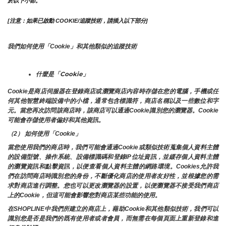
於以下小節。
[注意：如果已啟動 COOKIE/追蹤技術，請插入以下部分]
我們如何使用「Cookie」和其他類似的追蹤技術
什麼是「Cookie」
Cookie是商店伺服器在登錄商店或瀏覽商店內容時存儲在您的電腦，手機或任
何其他智慧終端設備中的小檔，通常包含標識符，商店名稱以及一些數位和字
元。當您再次訪問該商店時，該商店可以通過Cookie識別您的瀏覽器。Cookie 
可能會存儲使用者偏好和其他資訊。
（2） 如何使用「Cookie」
當您使用我們的商店時，我們可能會通過Cookie或類似技術蒐集個人資料主體
的設備型號、操作系統、設備標識碼和登錄IP位址資訊，並緩存個人資料主體
的瀏覽資訊和點擊資訊，以便查看個人資料主體的網路環境。Cookies允許我
們在訪問商店時識別您的身份，不斷優化商店的使用者友好性，並根據您的需
求對商店進行調整。您也可以更改瀏覽器的設置，以便瀏覽器不接受我們商店
上的Cookie，但這可能會影響您對商店某些功能的使用。
在SHOPLINE中我們所建立的商店上，藉助Cookie和其他類似技術，我們可以
識別您是否是我們的既有使用者或者會員，而無需在每個頁面上重新登錄和進