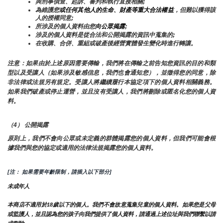
與刑事偵查、起訴、審判和執行直接相關;
為維護您
或任何其他人的生命、財產等重大合法權益
，但難以獲得該
人的授權同意;
所涉及的個人資料由您
向公眾揭露
;
涉及的個人資料是從合法和公開揭露的資訊中蒐集的;
在收購、合併、重組或破產後經營實體發生變化時進行轉讓。
注意：如果由於上述原因需要傳輸，我們將在傳輸之前告知您資訊的目的和類
型以及受讓人（如果涉及敏感信息，我們也會通知您），並徵得您的同意，除
非法律或法規另有規定。受讓人將繼續履行本協定項下的個人資料相關義務。
如果我們破產或停止運營，並且沒有受讓人，我們將刪除或匿名化您的個人資
料。
（4） 公開揭露
原則上，我們不會向公眾或未定義的群體揭露您的個人資料，但我們可能會根
據我們與您的協定或適用的法律法規揭露您的個人資料。
[注： 如果需要年齡限制，請插入以下部分]
未成年人
本商店不適用於18歲以下的個人。我們不會故意蒐集兒童的個人資料。如果您是父母
或監護人，並且認為您的孩子向我們提供了個人資料，請通過上述位址與我們聯繫以請