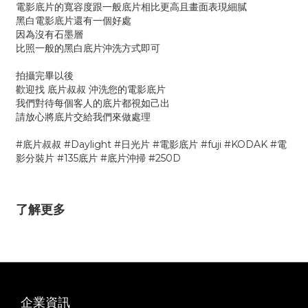
電影底片的寬容度跟一般底片相比更高且畫面表現細膩
黑白電影底片還有一個好處
因為沒有石墨層
比照一般的黑白底片沖洗方式即可
拍攝完畢以後
歡迎找 底片叔叔 沖洗您的電影底片
我們對待每個客人的底片都視如己出
請放心將底片交給我們來做處理
#底片叔叔 #Daylight #日光片 #電影底片 #fuji #KODAK #電
影分裝片 #135底片 #底片沖掃 #250D
了解更多
企業資訊