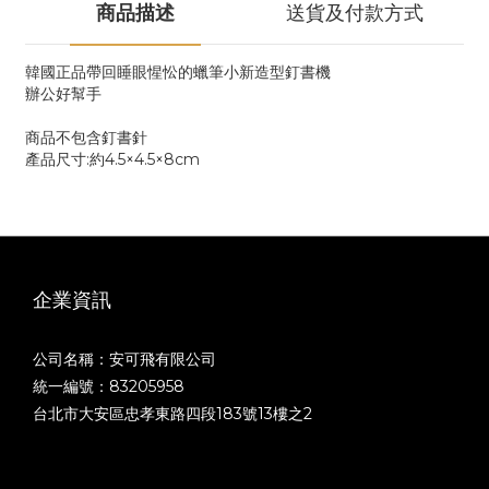
商品描述
送貨及付款方式
韓國正品帶回睡眼惺忪的蠟筆小新造型釘書機
辦公好幫手
商品不包含釘書針
產品尺寸:約4.5×4.5×8cm
企業資訊
公司名稱：安可飛有限公司
統一編號：83205958
台北市大安區忠孝東路四段183號13樓之2