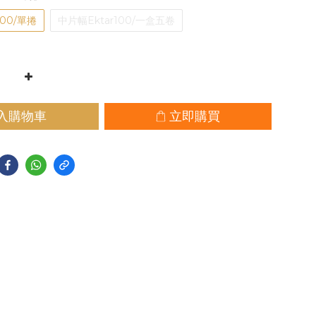
100/單捲
中片幅Ektar100/一盒五卷
入購物車
立即購買