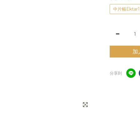
中片幅Ektar
加
分享到