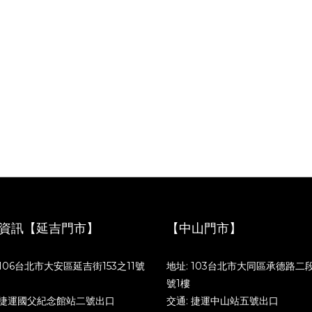
資訊【延吉門市】
【中山門市】
 106台北市大安區延吉街153之11號
地址: 103台北市大同區承德路二段
號1樓
 捷運國父紀念館站二號出口
交通: 捷運中山站五號出口