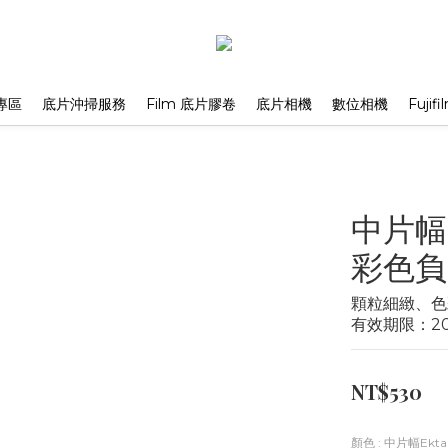
專區
底片沖掃服務
Film 底片膠卷
底片相機
數位相機
Fuji
中片幅 柯
彩色負片
顆粒細緻、色
有效期限：20
NT$530
顏色
: 中片幅Ekta