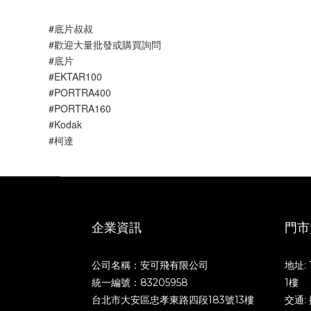
#底片叔叔
#歡迎大量批發或購買詢問
#底片
#EKTAR100
#PORTRA400
#PORTRA160
#Kodak
#柯達
企業資訊
門市
公司名稱：安可飛有限公司
地址:
統一編號：83205958
1樓
台北市大安區忠孝東路四段183號13樓
交通: