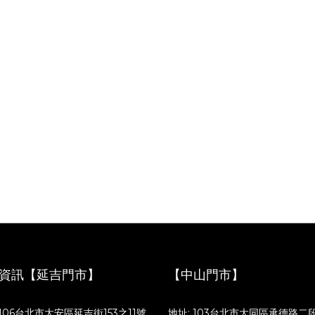
資訊【延吉門市】
【中山門市】
 106台北市大安區延吉街153之11號
地址: 103台北市大同區承德路二段