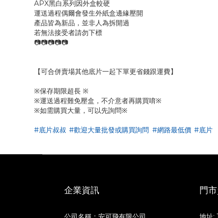
APX黑白系列因外盒較硬
運送過程偶爾會發生外紙盒邊緣壓開
產品皆為新品，並非人為拆開過
若無法接受者請勿下標
📷📷📷📷📷
【可合併賣場其他底片一起下單更省錢跟運費】
※保存期限超長 ※
※運送過程難免壓盒，不介意者再購買唷※
※如需購買大量，可以先詢問※
#底片叔叔
#歡迎大量批發或購買詢問
#網路最低價
#底片
企業資訊
門市
公司名稱：安可飛有限公司
地址: