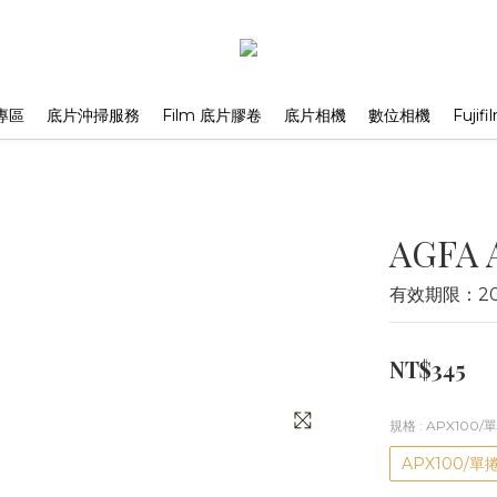
專區
底片沖掃服務
Film 底片膠卷
底片相機
數位相機
Fuji
AGFA 
有效期限：202
NT$345
規格
: APX100
APX100/單