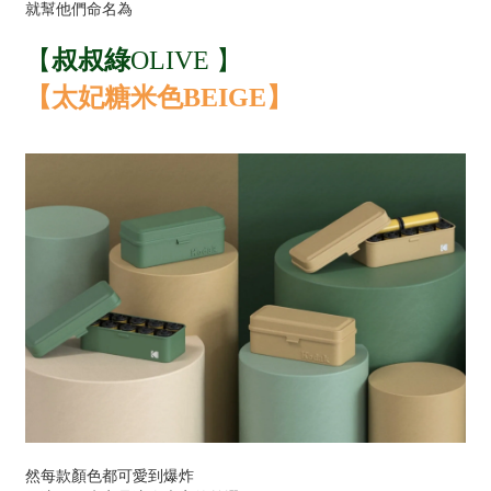
就幫他們命名為
【
叔叔綠
】
OLIVE
【太妃糖米色
】
BEIGE
然每款顏色都可愛到爆炸