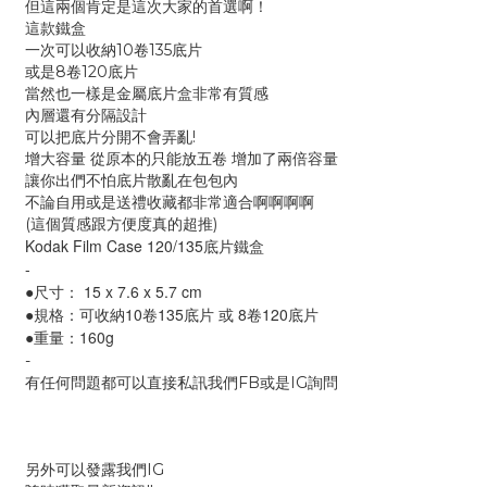
但這兩個肯定是這次大家的首選啊！
這款鐵盒
一次可以收納10卷135底片
或是8卷120底片
當然也一樣是金屬底片盒非常有質感
內層還有分隔設計
可以把底片分開不會弄亂!
增大容量 從原本的只能放五卷 增加了兩倍容量
讓你出們不怕底片散亂在包包內
不論自用或是送禮收藏都非常適合啊啊啊啊
(這個質感跟方便度真的超推)
Kodak Film Case 120/135底片鐵盒
-
●尺寸： 15 x 7.6 x 5.7 cm
●規格：可收納10卷135底片 或 8卷120底片
●重量：160g
-
有任何問題都可以直接私訊我們FB或是IG詢問
另外可以發露我們IG