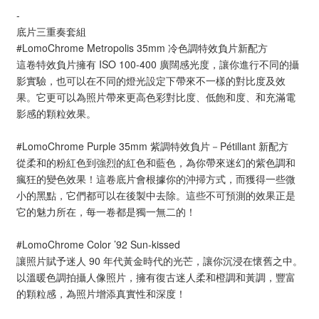
-
底片三重奏套組
#LomoChrome Metropolis 35mm 冷色調特效負片新配方
這卷特效負片擁有 ISO 100-400 廣闊感光度，讓你進行不同的攝
影實驗，也可以在不同的燈光設定下帶來不一樣的對比度及效
果。它更可以為照片帶來更高色彩對比度、低飽和度、和充滿電
影感的顆粒效果。
#LomoChrome Purple 35mm 紫調特效負片－Pétillant 新配方
從柔和的粉紅色到強烈的紅色和藍色，為你帶來迷幻的紫色調和
瘋狂的變色效果！這卷底片會根據你的沖掃方式，而獲得一些微
小的黑點，它們都可以在後製中去除。這些不可預測的效果正是
它的魅力所在，每一卷都是獨一無二的！
#LomoChrome Color ’92 Sun-kissed
讓照片賦予迷人 90 年代黃金時代的光芒，讓你沉浸在懷舊之中。
以溫暖色調拍攝人像照片，擁有復古迷人柔和橙調和黃調，豐富
的顆粒感，為照片增添真實性和深度！