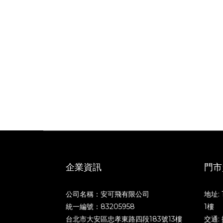
企業資訊
門市
公司名稱：安可飛有限公司
地址:
統一編號：83205958
1樓
台北市大安區忠孝東路四段183號13樓
交通: