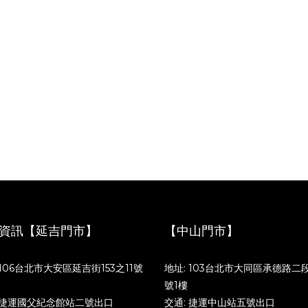
資訊【延吉門市】
【中山門市】
 106台北市大安區延吉街153之11號
地址: 103台北市大同區承德路二段
號1樓
 捷運國父紀念館站二號出口
交通: 捷運中山站五號出口