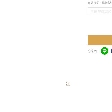
有效期限
: 單捲
單捲塑膠罐裝
分享到