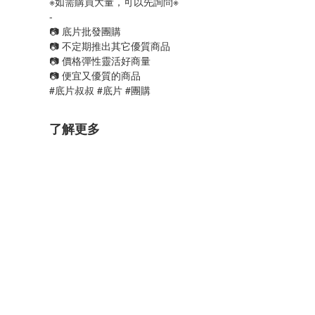
※如需購買大量，可以先詢問※
-
📷 底片批發團購
📷 不定期推出其它優質商品
📷 價格彈性靈活好商量
📷 便宜又優質的商品
#底片叔叔 #底片 #團購 
了解更多