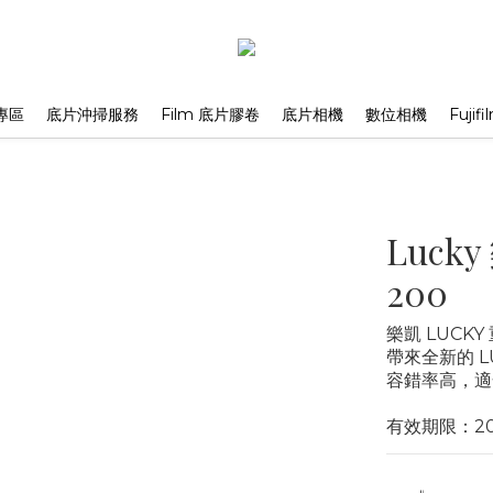
專區
底片沖掃服務
Film 底片膠卷
底片相機
數位相機
Fuji
Lucky
200
樂凱 LUCK
帶來全新的 LU
容錯率高，適
有效期限：202