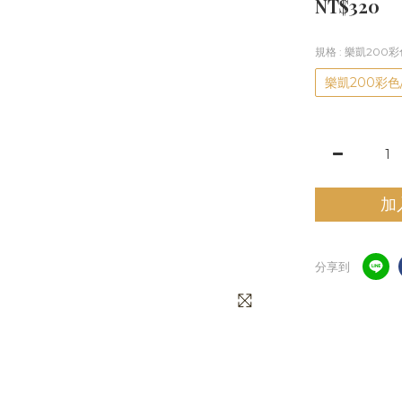
NT$320
規格
: 樂凱200
樂凱200彩色
加
分享到