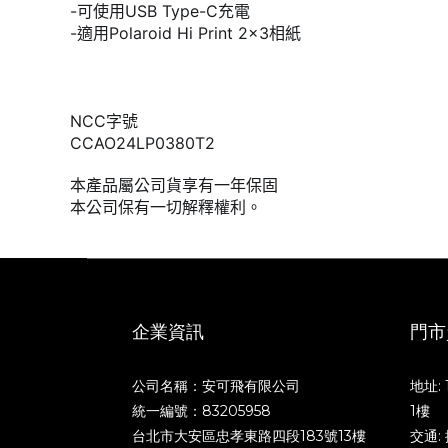
-可使用USB Type-C充電
-適用Polaroid Hi Print 2x3相紙
NCC字號
CCAO24LP0380T2
本產品屬公司貨享有一年保固
本公司保有一切解釋權利。
企業資訊
門市
公司名稱：安可飛有限公司
地址:
統一編號：83205958
1樓
台北市大安區忠孝東路四段183號13樓
交通: