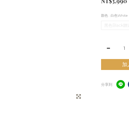
NT$3,990
顏色
: 白色White
黑色Black
加
分享到