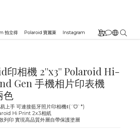
film 拍立得
Polaroid 寶麗萊
Instagram
id印相機 2''x3'' Polaroid Hi-
t 2nd Gen 手機相片印表機
兩色
易上手 可連接藍牙照片印相機ꉂ(ˊᗜˋ*) 
oid Hi Print 2x3相紙
散列印 實現高品質外層自帶保護塗層