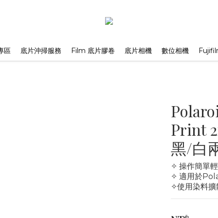
專區
底片沖掃服務
Film 底片膠卷
底片相機
數位相機
Fuji
Polaro
Prin
黑/白
✧ 操作簡單輕
✧ 適用於Polar
✧使用染料擴