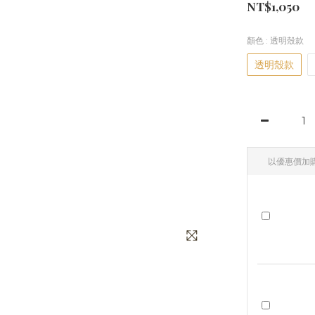
NT$1,050
顏色
: 透明殼款
透明殼款
以優惠價加