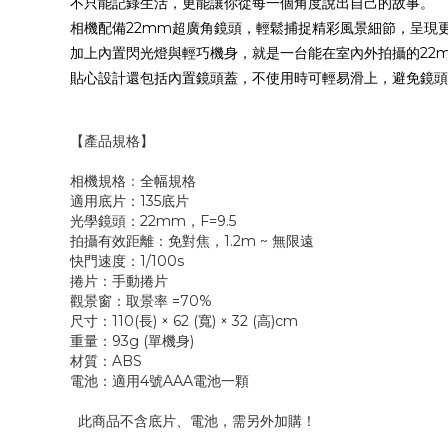
不只能記錄生活，更能讓你從每一個角度說出自己的故事。
相機配備22mm超廣角鏡頭，輕鬆捕捉精彩風景細節，呈現
加上內置閃光燈與輕巧機身，就是一台能在室內外拍攝的22
貼心設計還包括內置鏡頭蓋，不使用時可輕易滑上，避免鏡頭
【產品規格】
：
相機規格
全幅規格
適用底片：135底片
光學鏡頭
：
22mm，F=9.5
拍攝有效距離
：
免對焦，1.2m ~ 無限遠
快門速度
：
1/100s
捲片
：
手動捲片
觀景窗
：
取景率 =70%
尺寸
：
110(長) × 62 (寬) × 32 (高)cm
重量
：
93g (單機身)
材質
：
ABS
電池：適用4號AAA電池一顆
此商品不含底片、電池，需另外加購！