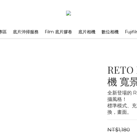
專區
底片沖掃服務
Film 底片膠卷
底片相機
數位相機
Fuji
RETO
機 寬
全新登場的 
攝風格！
標準模式、充
換，畫面。
NT$1,180