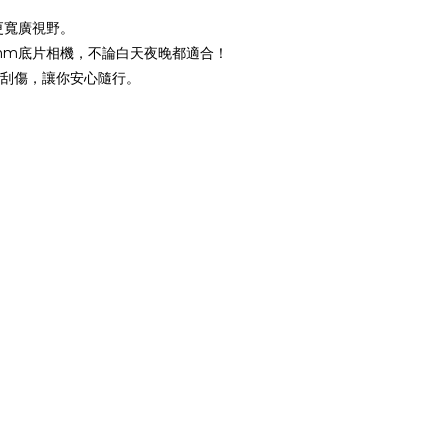
更寬廣視野。
mm底片相機，不論白天夜晚都適合！
刮傷，讓你安心隨行。