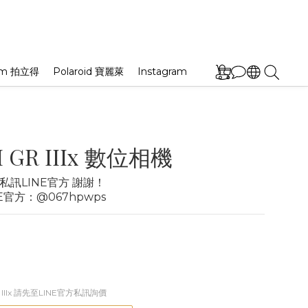
film 拍立得
Polaroid 寶麗萊
Instagram
 GR IIIx 數位相機
訊LINE官方 謝謝！
E官方：@067hpwps
R IIIx 請先至LINE官方私訊詢價