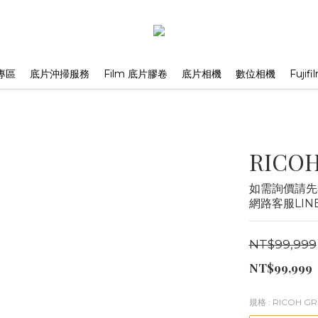
專區
底片沖掃服務
Film 底片膠卷
底片相機
數位相機
Fuji
RICOH
如需詢價請先私
網路客服LIN
NT$99,999
NT$99,999
規格
: RICOH G