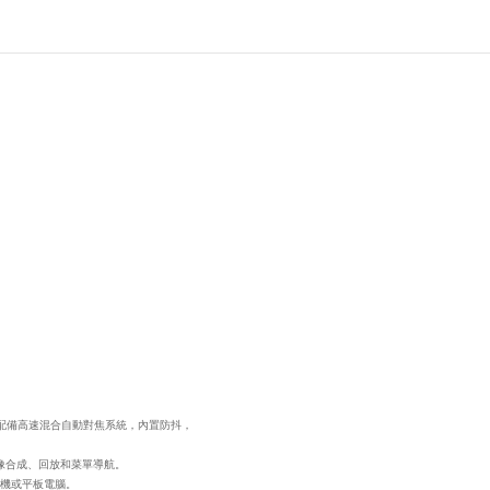
辨率，相機配備高速混合自動對焦系統，內置防抖，
現圖像合成、回放和菜單導航。
手機或平板電腦。