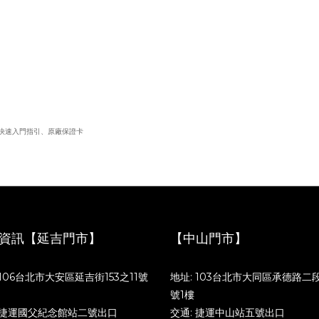
帶、快速入門指引、原廠保證卡
資訊【延吉門市】
【中山門市】
 106台北市大安區延吉街153之11號
地址: 103台北市大同區承德路二段
號1樓
 捷運國父紀念館站二號出口
交通: 捷運中山站五號出口