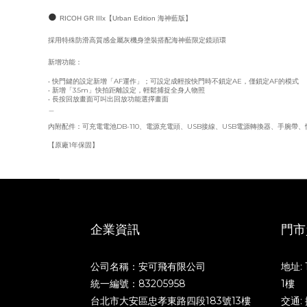
●
RICOH GR IIIx【Urban Edition 海神藍版】
採用特殊防滑高質感金屬灰機身塗裝
搭配海神藍限定鏡頭環
新增功能：
• 快門鍵的設定新增「AF運作」；可設定成輕按快門時不鎖定AE，僅鎖定AF的模式
• 新增「3.5m」快拍距離設定，輕鬆捕捉全身人物照
• 長按回放畫面可叫出回放功能選擇畫面
＿
內附配件：可充電電池DB-110、電源充電頭、USB接線、USB電源轉換器、手腕
【原廠1年保固】
企業資訊
門市
公司名稱：安可飛有限公司
地址:
統一編號：83205958
1樓
台北市大安區忠孝東路四段183號13樓
交通: