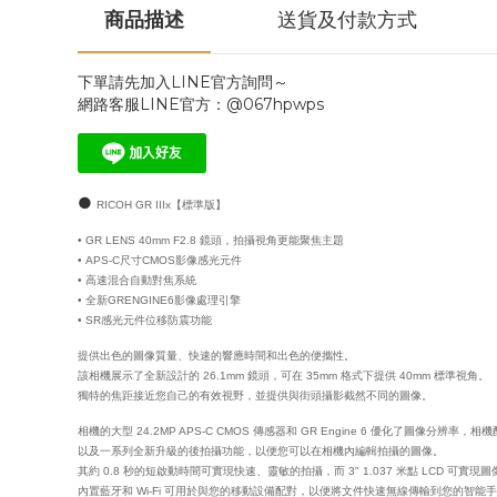
商品描述
送貨及付款方式
下單請先加入LINE官方詢問～
網路客服LINE官方：@067hpwps
●
RICOH GR IIIx
【標準版】
•
GR LENS 40mm F2.8 鏡頭，拍攝視角更能聚焦主題
•
A
PS-C尺寸CMOS影像感光元件
•
高速混合自動對焦系統
•
全新GRENGINE6影像處理引擎
•
SR感光元件位移防震功能
提供出色的圖像質量、快速的響應時間和出色的便攜性。
該相機展示了全新設計的 26.1mm 鏡頭，可在 35mm 格式下提供 40mm 標準視角。
獨特的焦距接近您自己的有效視野，並提供與街頭攝影截然不同的圖像。
相機的大型 24.2MP APS-C CMOS 傳感器和 GR Engine 6 優化了圖像分
以及一系列全新升級的後拍攝功能，以便您可以在相機內編輯拍攝的圖像。
其約 0.8 秒的短啟動時間可實現快速、靈敏的拍攝，而 3" 1.037 米點 LCD 可實
內置藍牙和 Wi-Fi 可用於與您的移動設備配對，以便將文件快速無線傳輸到您的智能