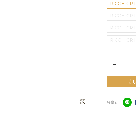
RICOH GR
RICOH GR 
RICOH GR 
RICOH GR
加
分享到