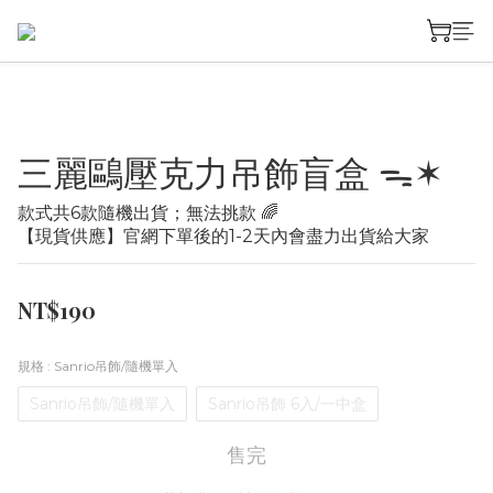
三麗鷗壓克力吊飾盲盒 ᯓ✶
款式共6款隨機出貨；無法挑款 🌈
【現貨供應】官網下單後的1-2天內會盡力出貨給大家
NT$190
規格
: Sanrio吊飾/隨機單入
Sanrio吊飾/隨機單入
Sanrio吊飾 6入/一中盒
售完