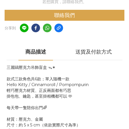
若想購買，請聯絡我們。
聯絡我們
分享到
商品描述
送貨及付款方式
三麗鷗壓克力吊飾盲盒 ᯓ✶
款式三款角色共6款；單入隨機一款
Hello Kitty / Cinnamoroll / Pompompurin
輕巧壓克力材質、正反兩面都有巧思
掛包包、鑰匙，甚至掛相機都可以 🫶
每天帶一隻陪你出門🌈
材質：壓克力、金屬
尺寸：約 5 x 5 cm（依款實際尺寸為準）