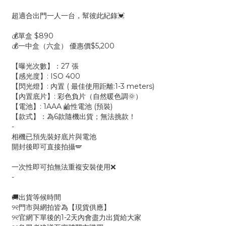
超適合出門一人一台，幫彼此紀錄💓
💰單盒 $890
💰一中盒（六盒） 優惠價$5,200
【曝光次數】：27 張
【感光度】: ISO 400
【閃光燈】: 內置 ( 最佳使用距離:1-3 meters)
【內置底片】: 彩色負片（自然暖色調🌞）
【電池】: 1AAA 鹼性電池 (預裝)
【款式】：為6款隨機出貨；無法挑款！
-
相機已預先裝好底片與電池
開封後即可直接拍攝🪽
一次性即可拍無法重複安裝使用❌
-
🚚出貨等候時間
୨୧門市與網拍皆為【現貨供應】
୨୧官網下單後的1-2天內會盡力出貨給大家