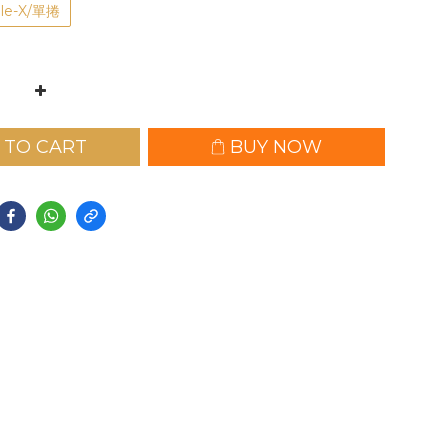
le-X/單捲
 TO CART
BUY NOW