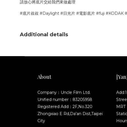
請放心將底片交給我們來做處理
#底片叔叔 #Daylight #日光片 #電影底片 #fuji #KODA
Additional details
About
[YanJ
Company：Uncle Film Ltd.
Add:1
Unified number：83205958
Stree
Registered Add：2F,No.320
MRT S
Zhongxiao E Rd,Da'an Dist,Taipei
Stati
City
Hours