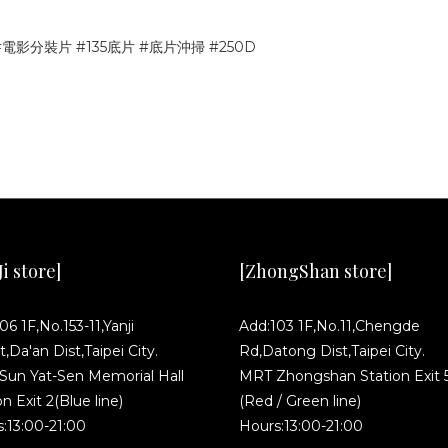
K #電影分裝片 #135底片 #底片沖掃 #250D
i store]
[ZhongShan store]
06 1F,No.153-11,Yanji
Add:103 1F,No.11,Chengde
t,Da'an Dist,Taipei City.
Rd,Datong Dist,Taipei City.
un Yat-Sen Memorial Hall
MRT Zhongshan Station Exit 
on Exit 2(Blue line)
(Red / Green line)
:13:00-21:00
Hours:13:00-21:00