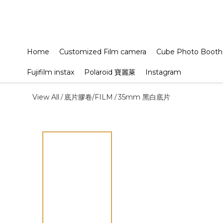
Home
Customized Film camera
Cube Photo Booth
Fujifilm instax
Polaroid 寶麗萊
Instagram
View All
底片膠卷/FILM
35mm 黑白底片
/
/