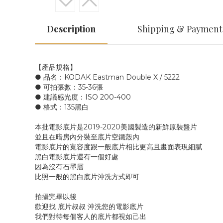
Description
Shipping & Payment
【產品規格】
● 品名：KODAK Eastman Double X / 5222
● 可拍張數：35-36張
● 建議感光度：ISO 200-400
● 格式：135黑白
本批電影底片是2019-2020美國製造的新鮮原裝盤片
並且在暗房內分裝至底片空鐵殼內
電影底片的寬容度跟一般底片相比更高且畫面表現細膩
黑白電影底片還有一個好處
因為沒有石墨層
比照一般的黑白底片沖洗方式即可
拍攝完畢以後
歡迎找 底片叔叔 沖洗您的電影底片
我們對待每個客人的底片都視如己出