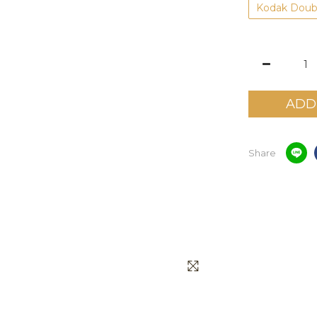
Kodak Doub
ADD
Share