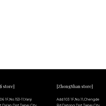
i store]
[ZhongShan store]
06 1F,No.153-11,Yanji
Add:103 1F,No.11,Chengde
t,Da'an Dist,Taipei City.
Rd,Datong Dist,Taipei City.