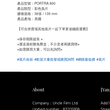
產品型號：PORTRA 800
產品類型：彩色負片
膠捲規格：36張 / 135 mm 
產品產地：美國
【可合併賣場其他底片一起下單更省錢跟運費】
※保存期限超長 ※
※運送過程難免壓盒，不介意者再購買唷※
※如需購買大量，可以先詢問※
#底片叔叔
#歡迎大量批發或購買詢問
#網路最低價
#底片
About
[YanJ
Company：Uncle Film Ltd.
Add:1
Unified number：83205958
Stree