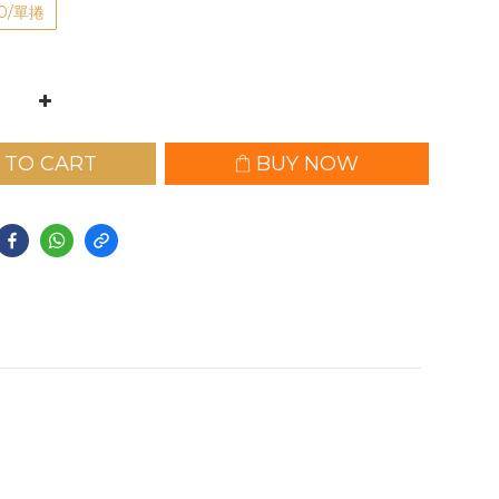
0/單捲
 TO CART
BUY NOW