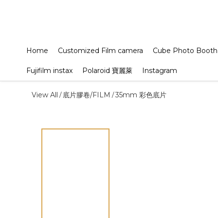
Home
Customized Film camera
Cube Photo Booth
Fujifilm instax
Polaroid 寶麗萊
Instagram
View All
底片膠卷/FILM
35mm 彩色底片
/
/