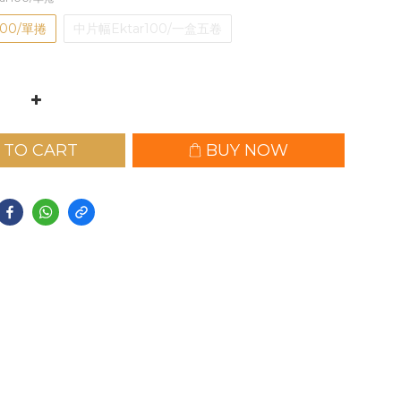
100/單捲
中片幅Ektar100/一盒五卷
 TO CART
BUY NOW