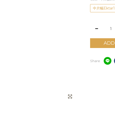
中片幅Ektar
ADD
Share