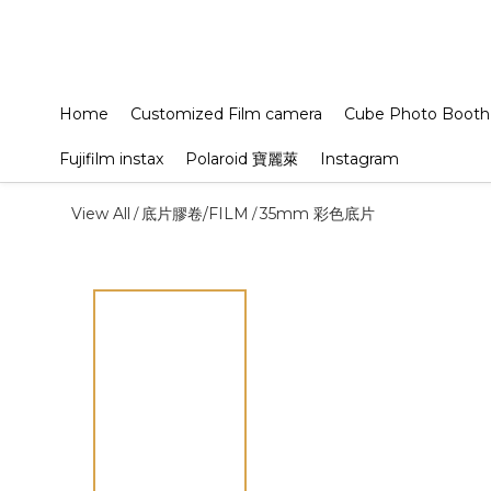
Home
Customized Film camera
Cube Photo Booth
Fujifilm instax
Polaroid 寶麗萊
Instagram
View All
底片膠卷/FILM
35mm 彩色底片
/
/