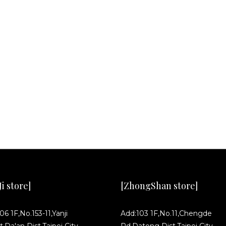
i store]
[ZhongShan store]
06 1F,No.153-11,Yanji
Add:103 1F,No.11,Chengde