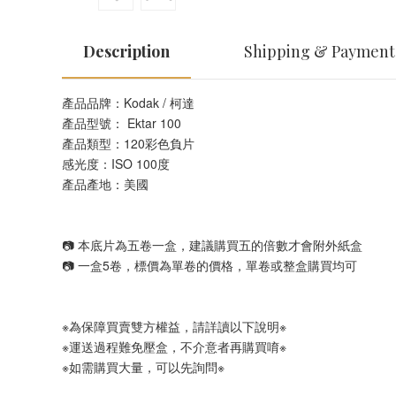
Description
Shipping & Payment
產品品牌：Kodak / 柯達
產品型號： Ektar 100
產品類型：120彩色負片
感光度：ISO 100度
產品產地：美國
📷 本底片為五卷一盒，建議購買五的倍數才會附外紙盒
📷 一盒5卷，標價為單卷的價格，單卷或整盒購買均可
※為保障買賣雙方權益，請詳讀以下說明※
※運送過程難免壓盒，不介意者再購買唷※
※如需購買大量，可以先詢問※