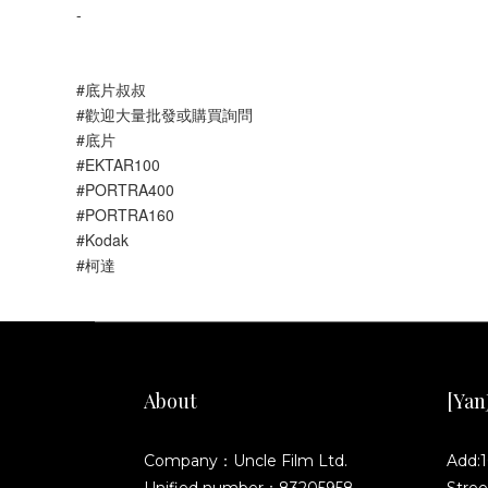
-
#底片叔叔
#歡迎大量批發或購買詢問
#底片
#EKTAR100
#PORTRA400
#PORTRA160
#Kodak
#柯達
About
[YanJ
Company：Uncle Film Ltd.
Add:1