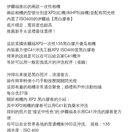
伊爾福推出的兩款一次性相機
兩款相機的型號分別是XP2(紅機)和HP5(綠機)並配有閃光燈
內置了ISO400的伊爾福【
黑白膠卷】
底片穩定，寬容度也頗高
推薦新手＆送禮最佳選擇！
這款英國依爾福XP2一次性135黑白膠片傻瓜相機
內裝最方便C41沖洗工藝XP2 ISO400度黑白膠卷
簡單的說就是可以在可以給店家C41機沖
等於可以用一般彩負底片的沖洗程序（省錢）
沖掃出來後是黑白照片，浪漫復古。
操作簡單輕便小巧手動按壓開關閃光燈
這部有趣的相機非常適合聚會，婚禮和戶外活動拍攝
每台含27張
關於相機內 XP2 黑白膠卷的介紹：
其中XP2相機的膠卷可以用C41彩負藥水沖洗
得到的照片是“接近中性色”的;伊爾福表示用C41沖洗的膠卷更方
便
你可以在全世界各地的普通機衝沖印店沖洗。 規格：135
感光度：ISO 400