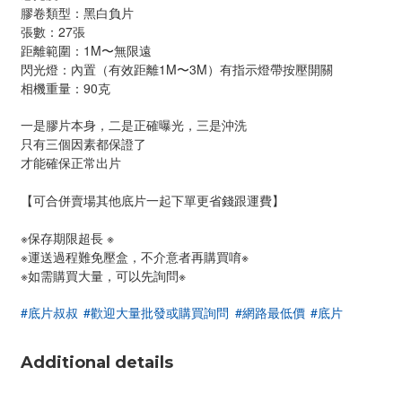
膠卷類型：黑白負片
張數：27張
距離範圍：1M〜無限遠
閃光燈：內置（有效距離1M〜3M）有指示燈帶按壓開關
相機重量：90克
一是膠片本身，二是正確曝光，三是沖洗
只有三個因素都保證了
才能確保正常出片
【可合併賣場其他底片一起下單更省錢跟運費】
※保存期限超長 ※
※運送過程難免壓盒，不介意者再購買唷※
※如需購買大量，可以先詢問※
#底片叔叔
#歡迎大量批發或購買詢問
#網路最低價
#底片
Additional details