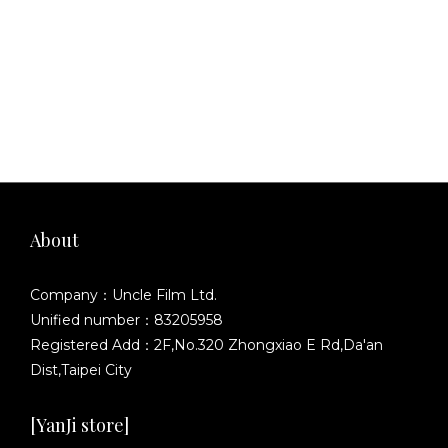
About
Company：Uncle Film Ltd.
Unified number：83205958
Registered Add：2F,No.320 Zhongxiao E Rd,Da'an
Dist,Taipei City
[YanJi store]