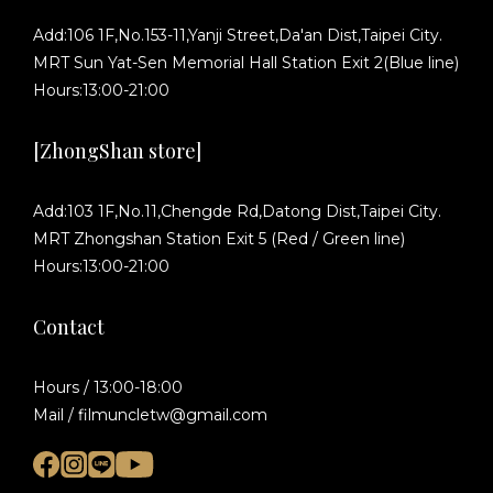
Add:106 1F,No.153-11,Yanji Street,Da'an Dist,Taipei City.
MRT Sun Yat-Sen Memorial Hall Station Exit 2(Blue line)
Hours:13:00-21:00
[ZhongShan store]
Add:103 1F,No.11,Chengde Rd,Datong Dist,Taipei City.
MRT Zhongshan Station Exit 5 (Red / Green line)
Hours:13:00-21:00
Contact
Hours / 13:00-18:00
Mail / filmuncletw@gmail.com