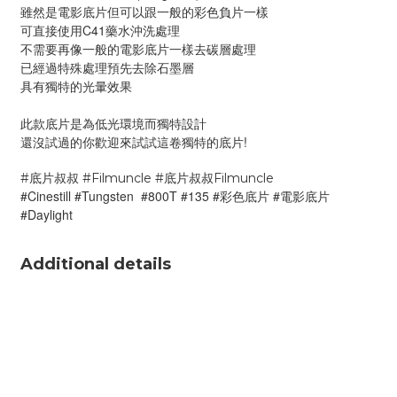
雖然是電影底片但可以跟一般的彩色負片一樣
可直接使用C41藥水沖洗處理
不需要再像一般的電影底片一樣去碳層處理
已經過特殊處理預先去除石墨層
具有獨特的光暈效果
此款
底片是為低光環境而獨特設計
還沒試過的你歡迎來試試這卷獨特的底片!
#底片叔叔 #Filmuncle #底片叔叔Filmuncle
#Cinestill #
Tungsten  
#800T #135 #彩色底片 #電影底片 
#Daylight  
Additional details