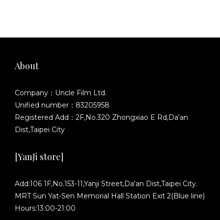
About
Company：Uncle Film Ltd.
Unified number：83205958
Registered Add：2F,No.320 Zhongxiao E Rd,Da'an
Dist,Taipei City
[YanJi store]
Add:106 1F,No.153-11,Yanji Street,Da'an Dist,Taipei City.
MRT Sun Yat-Sen Memorial Hall Station Exit 2(Blue line)
Hours:13:00-21:00