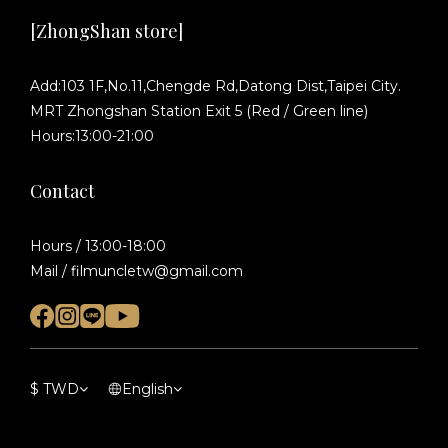
[ZhongShan store]
Add:103 1F,No.11,Chengde Rd,Datong Dist,Taipei City.
MRT Zhongshan Station Exit 5 (Red / Green line)
Hours:13:00-21:00
Contact
Hours / 13:00-18:00
Mail / filmuncletw@gmail.com
$
TWD
English