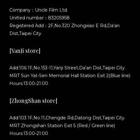
Company：Uncle Film Ltd.
Unified number：83205958
Registered Add：2F,No.320 Zhongxiao E Rd,Da'an
Dist,Taipei City
[YanJi store]
Add:106 1F,No.153-11,Yanji Street,Da'an Dist,Taipei City.
MRT Sun Yat-Sen Memorial Hall Station Exit 2(Blue line)
Hours:13:00-21:00
[ZhongShan store]
Add:103 1F,No.11,Chengde Rd,Datong Dist,Taipei City.
MRT Zhongshan Station Exit 5 (Red / Green line)
Hours:13:00-21:00