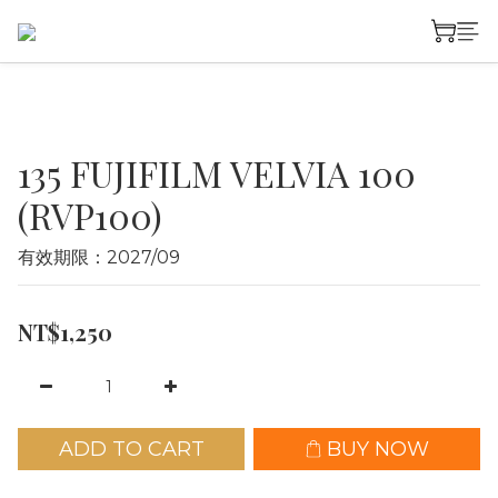
135 FUJIFILM VELVIA 100
(RVP100)
有效期限：2027/09
NT$1,250
ADD TO CART
BUY NOW