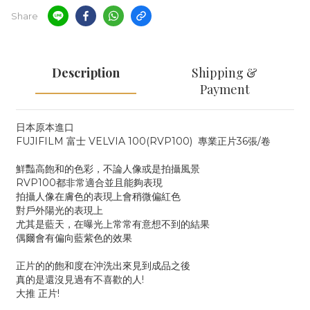
Share
Description
Shipping &
Payment
日本原本進口
FUJIFILM 富士 VELVIA 100(RVP100) 專業正片36張/卷
鮮豔高飽和的色彩，不論人像或是拍攝風景
RVP100都非常適合並且能夠表現
拍攝人像在膚色的表現上會稍微偏紅色
對戶外陽光的表現上
尤其是藍天，在曝光上常常有意想不到的結果
偶爾會有偏向藍紫色的效果
正片的的飽和度在沖洗出來見到成品之後
真的是還沒見過有不喜歡的人!
大推 正片!