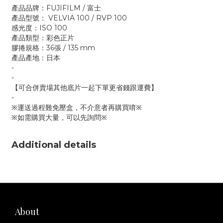
產品品牌：FUJIFILM / 富士
產品型號： VELVIA 100 / RVP 100
感光度：ISO 100
產品類型：彩色正片
膠捲規格：36張 / 135 mm
產品產地：日本
-
-
【可合併賣場其他底片一起下單更省錢跟運費】
-
※運送過程難免壓盒，不介意者再購買唷※
※如需購買大量，可以先詢問※
Additional details
About