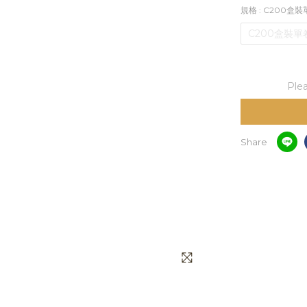
規格
: C200盒
C200盒裝單
Plea
Share