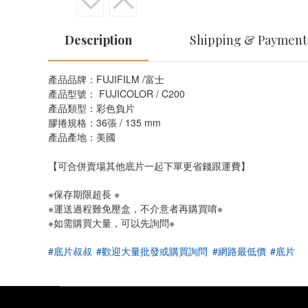
Description
Shipping & Payment
產品品牌：FUJIFILM /富士
產品型號： FUJICOLOR / C200 
產品類型：彩色負片
膠捲規格：36張 / 135 mm 
產品產地：美國
【可合併賣場其他底片一起下單更省錢跟運費】
※保存期限超長 ※
※運送過程難免壓盒，不介意者再購買唷※
※如需購買大量，可以先詢問※
#底片叔叔
#歡迎大量批發或購買詢問
#網路最低價
#底片