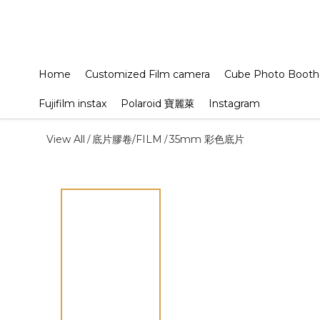
Home
Customized Film camera
Cube Photo Booth
Fujifilm instax
Polaroid 寶麗萊
Instagram
View All
底片膠卷/FILM
35mm 彩色底片
/
/