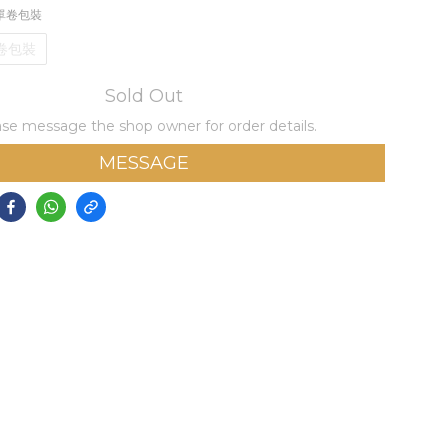
裝單卷包裝
卷包裝
Sold Out
se message the shop owner for order details.
MESSAGE