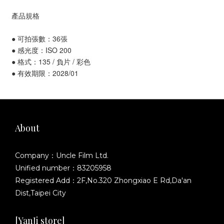
產品規格
● 可拍張數：36張
● 感光度：ISO 200
● 格式：135 / 負片 / 彩色
● 有效期限：2028/01
About
Company：Uncle Film Ltd.
Unified number：83205958
Registered Add：2F,No.320 Zhongxiao E Rd,Da'an
Dist,Taipei City
[YanJi store]