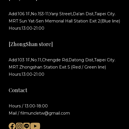
Add:106 1F,No.153-11,Yanji Street,Da'an Dist,Taipei City.
MRT Sun Yat-Sen Memorial Hall Station Exit 2(Blue line)
Hours:13:00-21:00
[ZhongShan store]
Add:103 1F,No.11,Chengde Rd,Datong Dist,Taipei City.
MRT Zhongshan Station Exit 5 (Red / Green line)
Hours:13:00-21:00
Contact
Hours / 13:00-18:00
Mail / filmuncletw@gmail.com