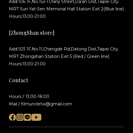
Add:106 1F,No.153-11,Yanji Street,Da'an Dist,Taipei City.
MRT Sun Yat-Sen Memorial Hall Station Exit 2(Blue line)
Hours:13:00-21:00
[ZhongShan store]
Add:103 1F,No.11,Chengde Rd,Datong Dist,Taipei City.
MRT Zhongshan Station Exit 5 (Red / Green line)
Hours:13:00-21:00
Contact
Hours / 13:00-18:00
Mail / filmuncletw@gmail.com