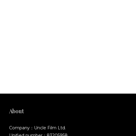
About
Company：Uncle Film Ltd.
Unified number：83205958