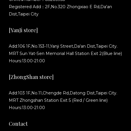
Registered Add：2F,No.320 Zhongxiao E Rd,Da'an
Dist,Taipei City
[YanJi store]
Add:106 1F,No.153-11,Yanji Street,Da'an Dist,Taipei City.
MRT Sun Yat-Sen Memorial Hall Station Exit 2(Blue line)
Hours:13:00-21:00
[ZhongShan store]
Add:103 1F,No.11,Chengde Rd,Datong Dist,Taipei City.
MRT Zhongshan Station Exit 5 (Red / Green line)
Hours:13:00-21:00
Contact