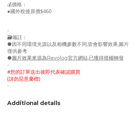
💰價格：
●國外稅後原價$460
-
🗃備註：
●因不同環境光源以及相機參數不同,皆會影響效果,圖片
僅供參考
●
圖片效果來源為Revolog官方網站,已獲得授權轉發
-
#您的訂單送出後即代表確認購買
(請勿惡意棄標)
-
Additional details