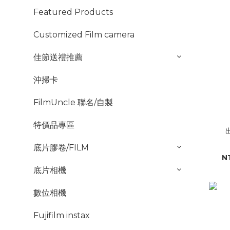
Featured Products
Customized Film camera
佳節送禮推薦
沖掃卡
FilmUncle 聯名/自製
特價品專區
出
底片膠卷/FILM
N
底片相機
數位相機
Fujifilm instax