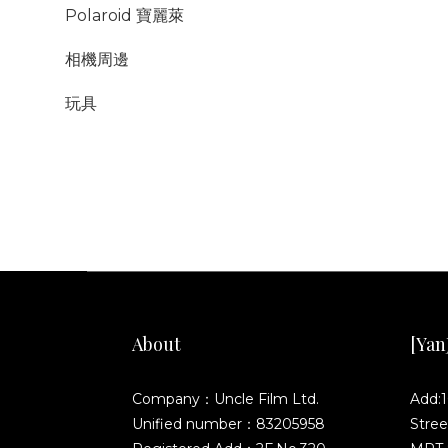
Polaroid 寶麗萊
相機周邊
玩具
About
[YanJ
Company：Uncle Film Ltd.
Add:1
Unified number：83205958
Stree