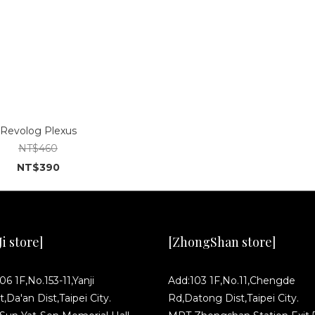
Revolog Plexus
NT$460
NT$390
i store]
[ZhongShan store]
06 1F,No.153-11,Yanji
Add:103 1F,No.11,Chengde
t,Da'an Dist,Taipei City.
Rd,Datong Dist,Taipei City.