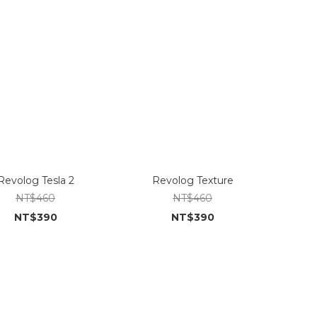
Revolog Tesla 2
Revolog Texture
NT$460
NT$460
NT$390
NT$390