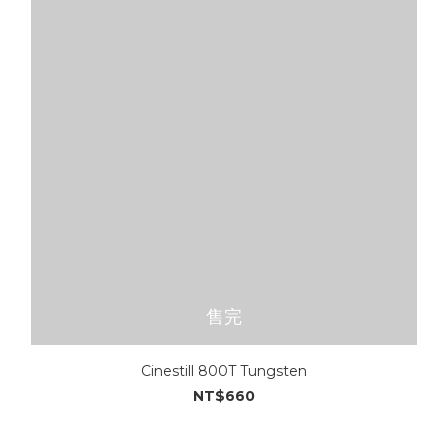
售完
Cinestill 800T Tungsten
NT$660