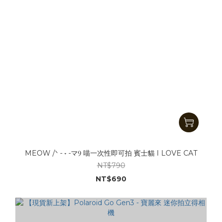
MEOW /ᐠ - ˕ -マⳊ 喵一次性即可拍 賓士貓 I LOVE CAT
NT$790
NT$690