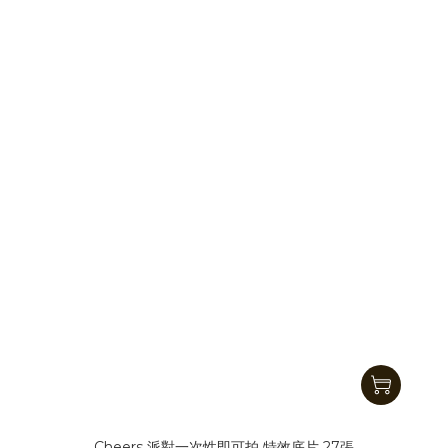
Cheers 派對一次性即可拍 特效底片 27張