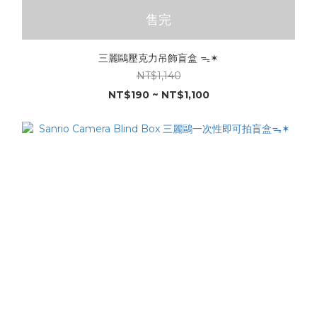
售完
三麗鷗壓克力吊飾盲盒 ᯓ✶
NT$1,140
NT$190 ~ NT$1,100