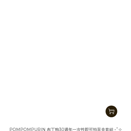
POMPOMPURIN 布丁狗30週年一次性即可拍盲盒套組 ˖˚⊹