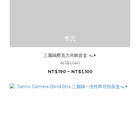
售完
三麗鷗壓克力吊飾盲盒 ᯓ✶
NT$1,140
NT$190 ~ NT$1,100