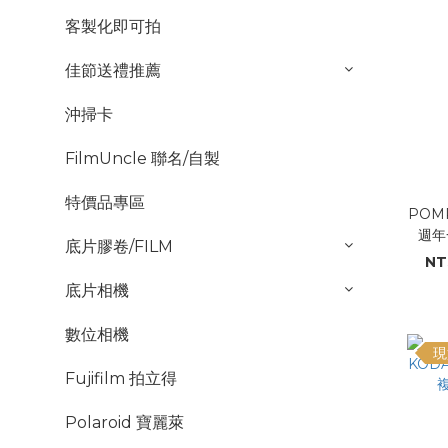
客製化即可拍
佳節送禮推薦
沖掃卡
FilmUncle 聯名/自製
特價品專區
POM
週年
底片膠卷/FILM
NT
底片相機
數位相機
現
Fujifilm 拍立得
Polaroid 寶麗萊