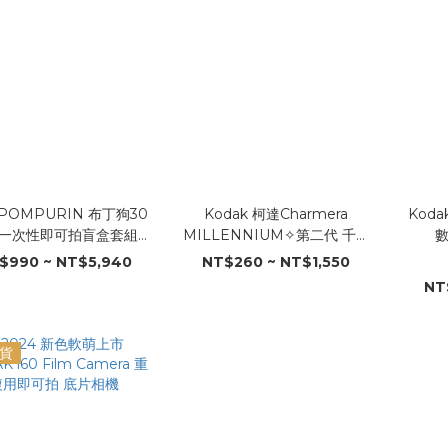
POMPURIN 布丁狗30
Kodak 柯達Charmera
Koda
一次性即可拍盲盒套組
MILLENNIUM✧第二代 千禧
˖˚⊹
年版 迷你數位相機鑰匙圈盲盒
$990 ~ NT$5,940
NT$260 ~ NT$1,550
NT
貨