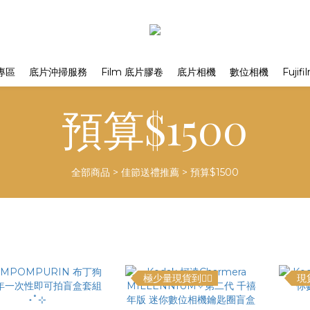
專區
底片沖掃服務
Film 底片膠卷
底片相機
數位相機
Fuji
預算$1500
全部商品
>
佳節送禮推薦
>
預算$1500
極少量現貨到❤️‍🔥