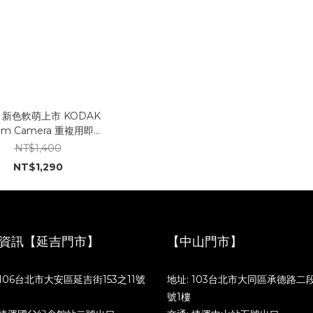
4 新色軟萌上市 KODAK
Film Camera 重複用即可
拍 底片相機
NT$1,400
NT$1,290
資訊【延吉門市】
【中山門市】
 106台北市大安區延吉街153之11號
地址: 103台北市大同區承德路二段
號1樓