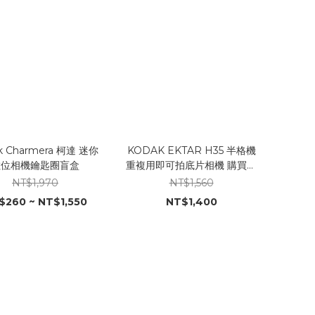
k Charmera 柯達 迷你
KODAK EKTAR H35 半格機
數位相機鑰匙圈盲盒
重複用即可拍底片相機 購買送
電池𐓏
NT$1,970
NT$1,560
$260 ~ NT$1,550
NT$1,400